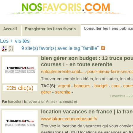
Consulter les liens publics
Accueil
Enregistrer les liens favoris
Les + visités
9 site(s) favori(s) avec le tag "famille"
bien gérer son budget : 13 trucs pou
courses ! · en toute serenite
entouteserenite.unbl.....-pour-mieux-faire-ses-c
Trouver ensemble les idées, les attitudes, les obj
TAG(S):
argent
-
banques
-
budget
-
cool
-
cour
235 clic(s)
gérer
-
serenite
-
1 membre - 29/
harcelor
Envoyer à un Ami(e)
Enregistrer
Par
|
|
location vacances en france | la fra
www.lafrancedunordausud.fr/
Trouvez la location de vacances qui vous convie
destinations et 3000 locations de vacances en fr