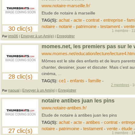
www.notaire-marseille.fr/
Etude de notaire à marseille
TAG(S):
achat
-
acte
-
contrat
-
entreprise
-
fami
notaire
-
notarié
-
patrimoine
-
testament
-
vente
30 clic(s)
1 membre - 11
ims06
Envoyer à un Ami(e)
Enregistrer
Par
|
|
momes.net, les premiers pas sur le
www.momes.net/education/lecture/lecture4.htm
Mômes est le site des enfants et de leurs parents,
chanter, dessiner, jouer et discuter. Mais c'est aus
cinéma, ...
28 clic(s)
TAG(S):
ce1
-
enfants
-
famille
-
2 membres
- 1
naoual
Envoyer à un Ami(e)
Enregistrer
Par
|
|
notaire antibes juan les pins
www.notaire-antibes.fr/
Etude de notaire à antibes juan les pins
TAG(S):
achat
-
acte
-
antibes
-
contrat
-
entrep
notaire
-
patrimoine
-
testament
-
vente
-
étude
-
27 clic(s)
1 membre - 14