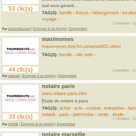
sud vous garanti...
53 clic(s)
TAG(S):
famille
-
france
-
hébergement
-
locatio
voyage
-
1 membre - 12
dunordausud
Envoyer à un Ami(e)
Enregistrer
Par
|
|
maximomes
maximomes.free.fr/cuisine/art002.shtml
TAG(S):
famille
-
site web
-
44 clic(s)
1 membre - 13
naoual
Envoyer à un Ami(e)
Enregistrer
Par
|
|
notaire paris
www.notaire-paris.info/
Etude de notaire à paris
TAG(S):
achat
-
acte
-
contrat
-
entreprise
-
fami
notarié
-
paris
-
patrimoine
-
vente
-
étude
-
33 clic(s)
1 membre - 10
ims06
Envoyer à un Ami(e)
Enregistrer
Par
|
|
notaire marseille