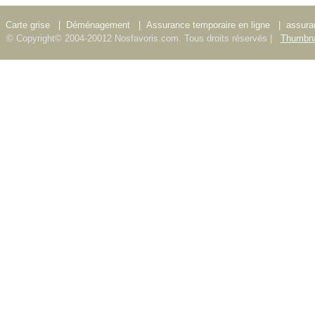
Carte grise
|
Déménagement
|
Assurance temporaire en ligne
|
assura
© Copyright© 2004-20012 Nosfavoris.com. Tous droits réservés |
Thumbna