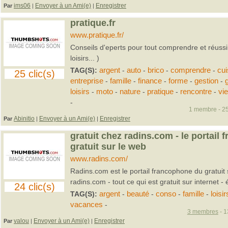
ims06
Envoyer à un Ami(e)
Enregistrer
Par
|
|
pratique.fr
www.pratique.fr/
Conseils d'eperts pour tout comprendre et réussir 
loisirs... )
TAG(S):
argent
-
auto
-
brico
-
comprendre
-
cui
25 clic(s)
entreprise
-
famille
-
finance
-
forme
-
gestion
-
loisirs
-
moto
-
nature
-
pratique
-
rencontre
-
vie
-
1 membre - 25
Abinitio
Envoyer à un Ami(e)
Enregistrer
Par
|
|
gratuit chez radins.com - le portail
gratuit sur le web
www.radins.com/
Radins.com est le portail francophone du gratuit 
radins.com - tout ce qui est gratuit sur internet -
24 clic(s)
TAG(S):
argent
-
beauté
-
conso
-
famille
-
loisir
vacances
-
3 membres
- 1
valou
Envoyer à un Ami(e)
Enregistrer
Par
|
|