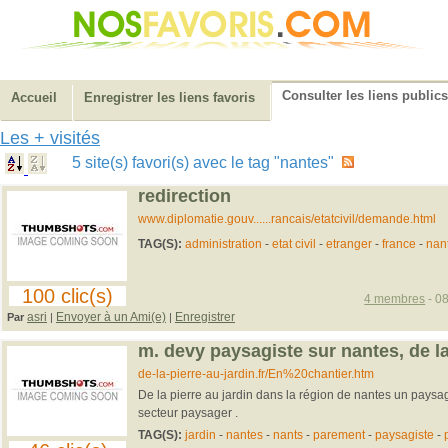
Consulter les liens publics
Accueil
Enregistrer les liens favoris
Les + visités
5 site(s) favori(s) avec le tag "nantes"
redirection
www.diplomatie.gouv......rancais/etatcivil/demande.html
TAG(S):
administration
-
etat civil
-
etranger
-
france
-
nan
100 clic(s)
4 membres
- 08
asri
Envoyer à un Ami(e)
Enregistrer
Par
|
|
m. devy paysagiste sur nantes, de la
de-la-pierre-au-jardin.fr/En%20chantier.htm
De la pierre au jardin dans la région de nantes un paysagi
secteur paysager .
TAG(S):
jardin
-
nantes
-
nants
-
parement
-
paysagiste
-