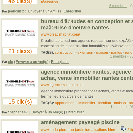
46 clic(s)
réalisation
-
6 membres
- 0
jeancuistot
Envoyer à un Ami(e)
Enregistrer
Par
|
|
bureau d'ã©tudes en conception et 
maã®trise d'oeuvre nantes
www.creatishabitat.com/
Creatis habitat est une agence reposant sur une expÃ©r
conception de la construction immobiliÃ¨re rÃ©novation 
21 clic(s)
TAG(S):
construction
-
extension
-
maison
-
nantes
-
réno
1 membre - 30
elo
Envoyer à un Ami(e)
Enregistrer
Par
|
|
agence immobiliere nantes, agence 
achat, vente immobilier nantes centr
www.agence-schuman.com
Agence immobilière proposant des achats, ventes et loca
les meilleurs quartiers de nantes
15 clic(s)
TAG(S):
appartement
-
immobilier
-
location
-
maison
-
na
1 membre - 06
Stephane47
Envoyer à un Ami(e)
Enregistrer
Par
|
|
aménagement paysagé piscine
www.de-la-pierre-au-jardin.fr/realisations-htm/
2 li