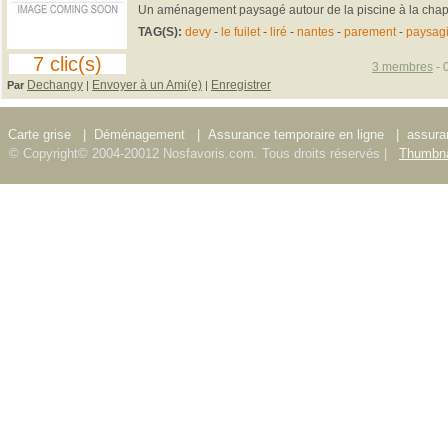
Un aménagement paysagé autour de la piscine à la chap
TAG(S):
devy
-
le fuilet
-
liré
-
nantes
-
parement
-
paysagi
7 clic(s)
3 membres
- 
Dechangy
Envoyer à un Ami(e)
Enregistrer
Par
|
|
Carte grise
|
Déménagement
|
Assurance temporaire en ligne
|
assura
© Copyright© 2004-20012 Nosfavoris.com. Tous droits réservés |
Thumbna