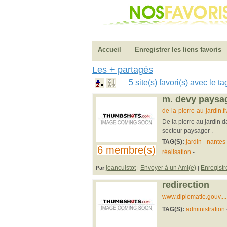
Accueil
Enregistrer les liens favoris
Les + partagés
5 site(s) favori(s) avec le 
m. devy paysagi
de-la-pierre-au-jardin.
De la pierre au jardin d
secteur paysager .
TAG(S):
jardin
-
nantes
6 membre(s)
réalisation
-
jeancuistot
Envoyer à un Ami(e)
Enregistr
Par
|
|
redirection
www.diplomatie.gouv....
TAG(S):
administration