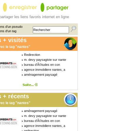
partager les liens favoris internet en ligne
ens d'un pseudo
ens d'un tag
 + visités
ec le tag "nantes"
Redirection
m. devy paysagiste sur nante
bureau d'Ã©tudes en con
agence immobiliere nantes, a
aménagement paysagé
 + récents
ec le tag "nantes"
aménagement paysagé
m. devy paysagiste sur nante
bureau d'Ã©tudes en con
agence immobiliere nantes, a
redirection