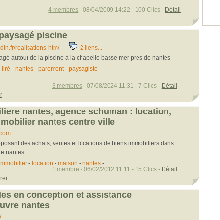
4 membres
- 08/04/2009 14:22 - 100 Clics -
Détail
aysagé piscine
in.fr/realisations-htm/
2 liens...
 autour de la piscine à la chapelle basse mer près de nantes
-
liré
-
nantes
-
parement
-
paysagiste
-
3 membres
- 07/08/2024 11:31 - 7 Clics -
Détail
r
iere nantes, agence schuman : location,
mobilier nantes centre ville
.com
posant des achats, ventes et locations de biens immobiliers dans
 de nantes
immobilier
-
location
-
maison
-
nantes
-
1 membre - 06/02/2012 11:11 - 15 Clics -
Détail
rer
es en conception et assistance
uvre nantes
/