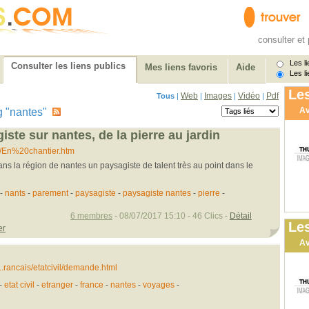
consulter et 
Les li
Consulter les liens publics
Mes liens favoris
Aide
Les li
Les
Web
Images
Vidéo
Pdf
Tous
|
|
|
|
Av
tag "nantes"
ste sur nantes, de la pierre au jardin
fr/En%20chantier.htm
ans la région de nantes un paysagiste de talent très au point dans le
-
nants
-
parement
-
paysagiste
-
paysagiste nantes
-
pierre
-
6 membres
- 08/07/2017 15:10 - 46 Clics -
Détail
Les
er
Av
..rancais/etatcivil/demande.html
-
etat civil
-
etranger
-
france
-
nantes
-
voyages
-