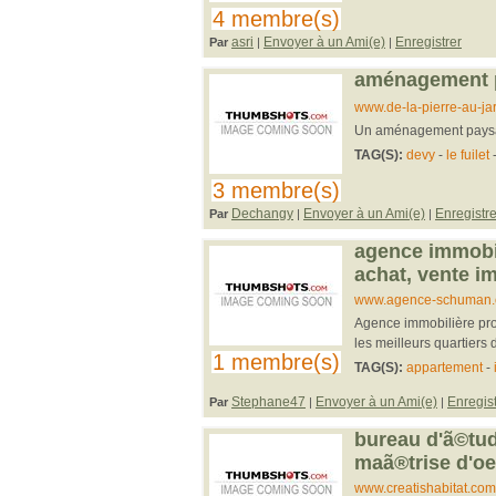
4 membre(s)
asri
Envoyer à un Ami(e)
Enregistrer
Par
|
|
aménagement p
www.de-la-pierre-au-jard
Un aménagement paysagé
TAG(S):
devy
-
le fuilet
3 membre(s)
Dechangy
Envoyer à un Ami(e)
Enregistre
Par
|
|
agence immobil
achat, vente im
www.agence-schuman
Agence immobilière pro
les meilleurs quartiers
1 membre(s)
TAG(S):
appartement
-
Stephane47
Envoyer à un Ami(e)
Enregist
Par
|
|
bureau d'ã©tud
maã®trise d'oe
www.creatishabitat.com