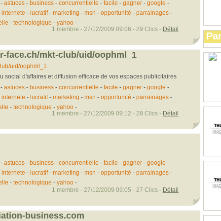
-
astuces
-
business
-
concurrentielle
-
facile
-
gagner
-
google
-
-
internete
-
lucratif
-
marketing
-
msn
-
opportunité
-
parrainages
-
elle
-
technologique
-
yahoo
-
1 membre - 27/12/2009 09:06 - 29 Clics -
Détail
Par
er-face.ch/mkt-club/uid/oophml_1
club/uid/oophml_1
ocial d'affaires et diffusion efficace de vos espaces publicitaires
-
astuces
-
business
-
concurrentielle
-
facile
-
gagner
-
google
-
-
internete
-
lucratif
-
marketing
-
msn
-
opportunité
-
parrainages
-
elle
-
technologique
-
yahoo
-
1 membre - 27/12/2009 09:12 - 28 Clics -
Détail
-
astuces
-
business
-
concurrentielle
-
facile
-
gagner
-
google
-
-
internete
-
lucratif
-
marketing
-
msn
-
opportunité
-
parrainages
-
elle
-
technologique
-
yahoo
-
1 membre - 27/12/2009 09:05 - 27 Clics -
Détail
liation-business.com