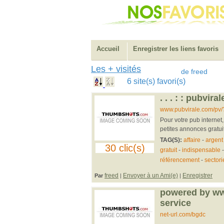
Accueil
Enregistrer les liens favoris
Les + visités
de freed
6 site(s) favori(s)
. . . : : pubviral
www.pubvirale.com/pv/
Pour votre pub internet,
petites annonces gratuites
TAG(S):
affaire
-
argent
30 clic(s)
gratuit
-
indispensable
référencement
-
sectori
freed
Envoyer à un Ami(e)
Enregistrer
Par
|
|
powered by www
service
net-url.com/bgdc