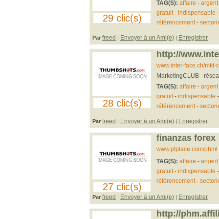
TAG(S):
affaire
-
argent
gratuit
-
indispensable
29 clic(s)
référencement
-
sectori
freed
Envoyer à un Ami(e)
Enregistrer
Par
|
|
http://www.int
www.inter-face.ch/mkt-
MarketingCLUB - réseau s
TAG(S):
affaire
-
argent
gratuit
-
indispensable
28 clic(s)
référencement
-
sectori
freed
Envoyer à un Ami(e)
Enregistrer
Par
|
|
finanzas forex
www.pfplace.com/phml
TAG(S):
affaire
-
argent
gratuit
-
indispensable
référencement
-
sectori
27 clic(s)
freed
Envoyer à un Ami(e)
Enregistrer
Par
|
|
http://phm.affi