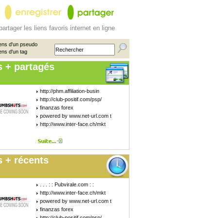
partager les liens favoris internet en ligne
ens d'un pseudo
ens d'un tag
s + partagés
http://phm.affiliation-busin
http://club-positif.com/psp/
finanzas forex
powered by www.net-url.com t
http://www.inter-face.ch/mkt
 + récents
. . . : : Pubvirale.com : :
http://www.inter-face.ch/mkt
powered by www.net-url.com t
finanzas forex
http://club-positif.com/psp/