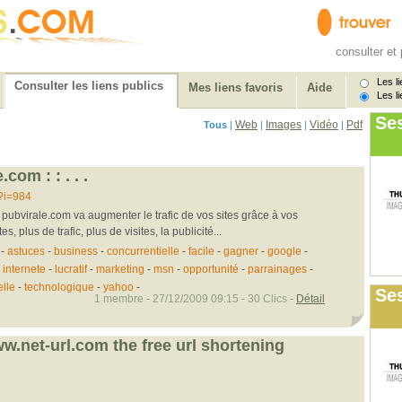
consulter et 
Les li
Consulter les liens publics
Mes liens favoris
Aide
Les li
Se
Web
Images
Vidéo
Pdf
Tous
|
|
|
|
e.com : : . . .
?i=984
 pubvirale.com va augmenter le trafic de vos sites grâce à vos
, plus de trafic, plus de visites, la publicité...
-
astuces
-
business
-
concurrentielle
-
facile
-
gagner
-
google
-
-
internete
-
lucratif
-
marketing
-
msn
-
opportunité
-
parrainages
-
elle
-
technologique
-
yahoo
-
Ses
1 membre - 27/12/2009 09:15 - 30 Clics -
Détail
.net-url.com the free url shortening