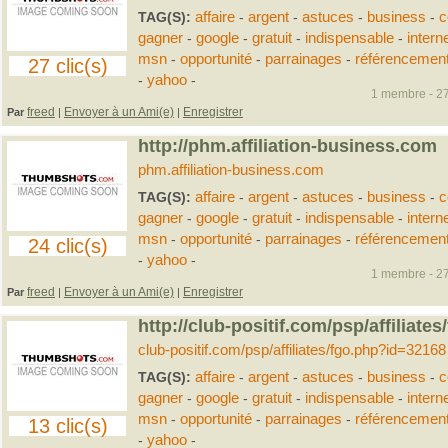
TAG(S):
affaire
-
argent
-
astuces
-
business
-
c
gagner
-
google
-
gratuit
-
indispensable
-
intern
msn
-
opportunité
-
parrainages
-
référencemen
27 clic(s)
-
yahoo
-
1 membre - 27
freed
Envoyer à un Ami(e)
Enregistrer
Par
|
|
http://phm.affiliation-business.com
phm.affiliation-business.com
TAG(S):
affaire
-
argent
-
astuces
-
business
-
c
gagner
-
google
-
gratuit
-
indispensable
-
intern
msn
-
opportunité
-
parrainages
-
référencemen
24 clic(s)
-
yahoo
-
1 membre - 27
freed
Envoyer à un Ami(e)
Enregistrer
Par
|
|
http://club-positif.com/psp/affiliat
club-positif.com/psp/affiliates/fgo.php?id=32168
TAG(S):
affaire
-
argent
-
astuces
-
business
-
c
gagner
-
google
-
gratuit
-
indispensable
-
intern
msn
-
opportunité
-
parrainages
-
référencemen
13 clic(s)
-
yahoo
-