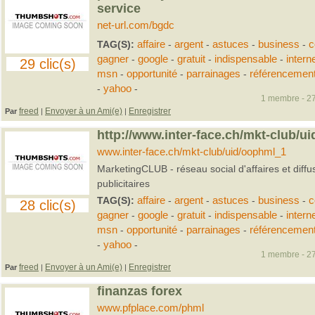
service
net-url.com/bgdc
TAG(S):
affaire
-
argent
-
astuces
-
business
-
c
gagner
-
google
-
gratuit
-
indispensable
-
intern
29 clic(s)
msn
-
opportunité
-
parrainages
-
référencemen
-
yahoo
-
1 membre - 27
freed
Envoyer à un Ami(e)
Enregistrer
Par
|
|
http://www.inter-face.ch/mkt-club/u
www.inter-face.ch/mkt-club/uid/oophml_1
MarketingCLUB - réseau social d'affaires et diff
publicitaires
TAG(S):
affaire
-
argent
-
astuces
-
business
-
c
28 clic(s)
gagner
-
google
-
gratuit
-
indispensable
-
intern
msn
-
opportunité
-
parrainages
-
référencemen
-
yahoo
-
1 membre - 27
freed
Envoyer à un Ami(e)
Enregistrer
Par
|
|
finanzas forex
www.pfplace.com/phml