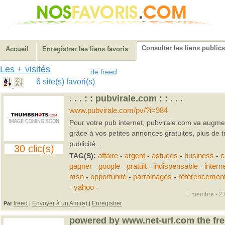
Consulter les liens publics
Accueil
Enregistrer les liens favoris
Les + visités
de freed
6 site(s) favori(s)
. . . : : pubvirale.com : : . . .
www.pubvirale.com/pv/?i=984
Pour votre pub internet, pubvirale.com va augment
grâce à vos petites annonces gratuites, plus de tra
publicité...
30 clic(s)
TAG(S):
affaire
-
argent
-
astuces
-
business
-
c
gagner
-
google
-
gratuit
-
indispensable
-
intern
msn
-
opportunité
-
parrainages
-
référencemen
-
yahoo
-
1 membre - 27
freed
Envoyer à un Ami(e)
Enregistrer
Par
|
|
powered by www.net-url.com the fre