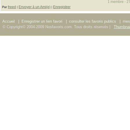
1 membre - 27
freed
Envoyer à un Ami(e)
Enregistrer
Par
|
|
Accueil
|
Enregistrer un lien favori
|
consulter les favoris publics
|
mes 
© Copyright© 2004-2009 Nosfavoris.com. Tous droits réservés |
Thumbnai