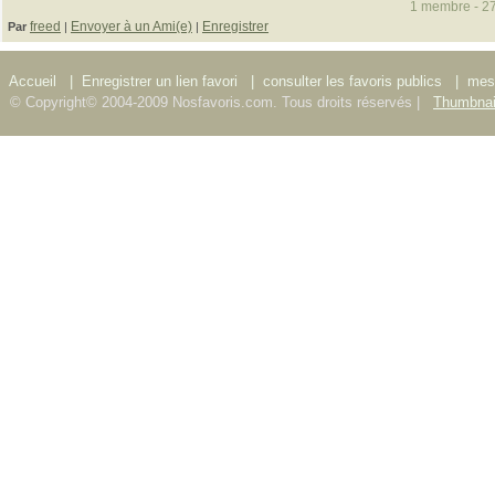
1 membre - 27
freed
Envoyer à un Ami(e)
Enregistrer
Par
|
|
Accueil
|
Enregistrer un lien favori
|
consulter les favoris publics
|
mes 
© Copyright© 2004-2009 Nosfavoris.com. Tous droits réservés |
Thumbnai