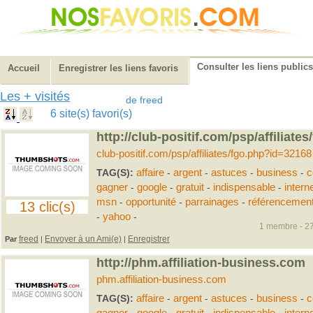
Consulter les liens publics
Accueil
Enregistrer les liens favoris
Les + visités
de freed
6 site(s) favori(s)
http://club-positif.com/psp/affiliat
club-positif.com/psp/affiliates/fgo.php?id=32168
TAG(S):
affaire
-
argent
-
astuces
-
business
-
c
gagner
-
google
-
gratuit
-
indispensable
-
intern
msn
-
opportunité
-
parrainages
-
référencemen
13 clic(s)
-
yahoo
-
1 membre - 27
freed
Envoyer à un Ami(e)
Enregistrer
Par
|
|
http://phm.affiliation-business.com
phm.affiliation-business.com
TAG(S):
affaire
-
argent
-
astuces
-
business
-
c