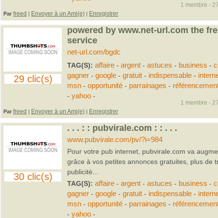
1 membre - 27
freed
Envoyer à un Ami(e)
Enregistrer
Par
|
|
powered by www.net-url.com the fre
service
net-url.com/bgdc
TAG(S):
affaire
-
argent
-
astuces
-
business
-
c
gagner
-
google
-
gratuit
-
indispensable
-
intern
29 clic(s)
msn
-
opportunité
-
parrainages
-
référencemen
-
yahoo
-
1 membre - 27
freed
Envoyer à un Ami(e)
Enregistrer
Par
|
|
. . . : : pubvirale.com : : . . .
www.pubvirale.com/pv/?i=984
Pour votre pub internet, pubvirale.com va augment
grâce à vos petites annonces gratuites, plus de tra
publicité...
30 clic(s)
TAG(S):
affaire
-
argent
-
astuces
-
business
-
c
gagner
-
google
-
gratuit
-
indispensable
-
intern
msn
-
opportunité
-
parrainages
-
référencemen
-
yahoo
-