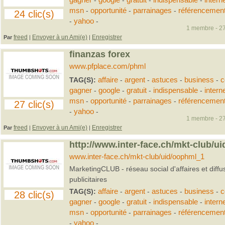
gagner
-
google
-
gratuit
-
indispensable
-
intern
msn
-
opportunité
-
parrainages
-
référencemen
24 clic(s)
-
yahoo
-
1 membre - 27
freed
Envoyer à un Ami(e)
Enregistrer
Par
|
|
finanzas forex
www.pfplace.com/phml
TAG(S):
affaire
-
argent
-
astuces
-
business
-
c
gagner
-
google
-
gratuit
-
indispensable
-
intern
msn
-
opportunité
-
parrainages
-
référencemen
27 clic(s)
-
yahoo
-
1 membre - 27
freed
Envoyer à un Ami(e)
Enregistrer
Par
|
|
http://www.inter-face.ch/mkt-club/u
www.inter-face.ch/mkt-club/uid/oophml_1
MarketingCLUB - réseau social d'affaires et diff
publicitaires
TAG(S):
affaire
-
argent
-
astuces
-
business
-
c
28 clic(s)
gagner
-
google
-
gratuit
-
indispensable
-
intern
msn
-
opportunité
-
parrainages
-
référencemen
-
yahoo
-