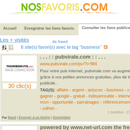
Consulter les liens publics
Accueil
Enregistrer les liens favoris
Les + visités
de freed
6 site(s) favori(s) avec le tag "business"
. . . : : pubvirale.com : : . . .
www.pubvirale.com/pv/?i=984
Pour votre pub internet, pubvirale.com va augment
grâce à vos petites annonces gratuites, plus de tra
publicité...
30 clic(s)
TAG(S):
affaire
-
argent
-
astuces
-
business
-
c
gagner
-
google
-
gratuit
-
indispensable
-
intern
msn
-
opportunité
-
parrainages
-
référencemen
-
yahoo
-
1 membre - 27
freed
Envoyer à un Ami(e)
Enregistrer
Par
|
|
powered by www.net-url.com the fre