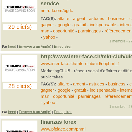
service
net-url.com/bgdc
TAG(S):
affaire
-
argent
-
astuces
-
business
-
c
gagner
-
google
-
gratuit
-
indispensable
-
intern
29 clic(s)
msn
-
opportunité
-
parrainages
-
référencemen
-
yahoo
-
1 membre - 27
freed
Envoyer à un Ami(e)
Enregistrer
Par
|
|
http://www.inter-face.ch/mkt-club/u
www.inter-face.ch/mkt-club/uid/oophml_1
MarketingCLUB - réseau social d'affaires et diff
publicitaires
TAG(S):
affaire
-
argent
-
astuces
-
business
-
c
28 clic(s)
gagner
-
google
-
gratuit
-
indispensable
-
intern
msn
-
opportunité
-
parrainages
-
référencemen
-
yahoo
-
1 membre - 27
freed
Envoyer à un Ami(e)
Enregistrer
Par
|
|
finanzas forex
www.pfplace.com/phml