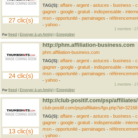
TAG(S):
affaire
-
argent
-
astuces
-
business
-
c
gagner
-
google
-
gratuit
-
indispensable
-
intern
msn
-
opportunité
-
parrainages
-
référencemen
27 clic(s)
-
yahoo
-
1 membre - 27
freed
Envoyer à un Ami(e)
Enregistrer
Par
|
|
http://phm.affiliation-business.com
phm.affiliation-business.com
TAG(S):
affaire
-
argent
-
astuces
-
business
-
c
gagner
-
google
-
gratuit
-
indispensable
-
intern
msn
-
opportunité
-
parrainages
-
référencemen
24 clic(s)
-
yahoo
-
1 membre - 27
freed
Envoyer à un Ami(e)
Enregistrer
Par
|
|
http://club-positif.com/psp/affiliat
club-positif.com/psp/affiliates/fgo.php?id=32168
TAG(S):
affaire
-
argent
-
astuces
-
business
-
c
gagner
-
google
-
gratuit
-
indispensable
-
intern
msn
-
opportunité
-
parrainages
-
référencemen
13 clic(s)
-
yahoo
-