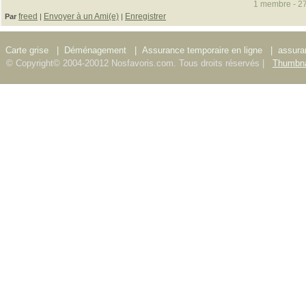
1 membre - 27
freed
Envoyer à un Ami(e)
Enregistrer
Par
|
|
Carte grise
|
Déménagement
|
Assurance temporaire en ligne
|
assura
© Copyright© 2004-20012 Nosfavoris.com. Tous droits réservés |
Thumbna