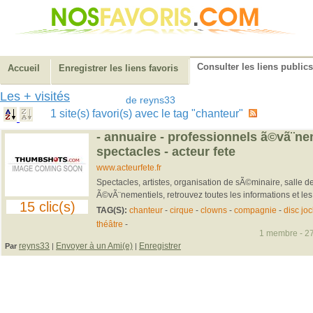
Consulter les liens publics
Accueil
Enregistrer les liens favoris
Les + visités
de reyns33
1 site(s) favori(s) avec le tag "chanteur"
- annuaire - professionnels ã©vã¨ne
spectacles - acteur fete
www.acteurfete.fr
Spectacles, artistes, organisation de sÃ©minaire, salle d
Ã©vÃ¨nementiels, retrouvez toutes les informations et le
15 clic(s)
TAG(S):
chanteur
-
cirque
-
clowns
-
compagnie
-
disc jo
théâtre
-
1 membre - 27
reyns33
Envoyer à un Ami(e)
Enregistrer
Par
|
|