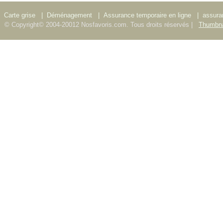
Carte grise
|
Déménagement
|
Assurance temporaire en ligne
|
assura
© Copyright© 2004-20012 Nosfavoris.com. Tous droits réservés |
Thumbna