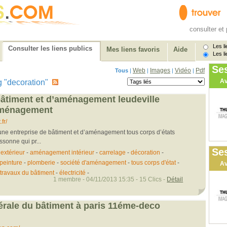
consulter et 
Les li
Consulter les liens publics
Mes liens favoris
Aide
Les li
Se
Web
Images
Vidéo
Pdf
Tous
|
|
|
|
Av
tag "decoration"
bâtiment et d’aménagement leudeville
aménagement
fr/
e entreprise de bâtiment et d’aménagement tous corps d’états
ssonne qui pr...
Ses
xtérieur
-
aménagement intérieur
-
carrelage
-
décoration
-
peinture
-
plomberie
-
société d'aménagement
-
tous corps d'état
-
Av
travaux du bâtiment
-
électricité
-
1 membre - 04/11/2013 15:35 - 15 Clics -
Détail
érale du bâtiment à paris 11éme-deco