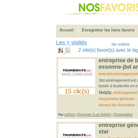
Accueil
Enregistrer les liens favoris
Les + visités
de solixis
2 site(s) favori(s) avec le 
entreprise de 
essonne-jbd 
www.jbd-amenagement.
Jbd aménagement est un
basée à leudeville en e
15 clic(s)
TAG(S):
aménagement e
maçonnerie générale
-
travaux de rénovation
-
solixis
Envoyer à un Ami(e)
Enregistrer
Par
|
|
entreprise gén
star