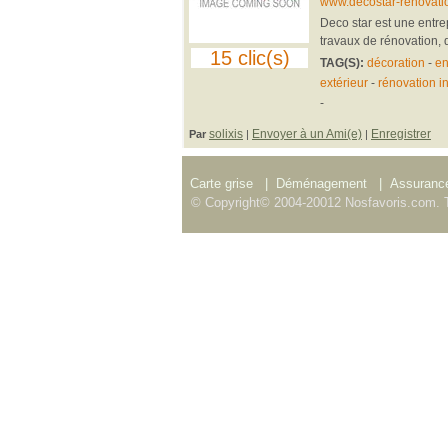
www.decostar-renovati
Deco star est une entre
travaux de rénovation, d
15 clic(s)
TAG(S):
décoration
-
en
extérieur
-
rénovation in
-
solixis
Envoyer à un Ami(e)
Enregistrer
Par
|
|
Carte grise
|
Déménagement
|
Assurance
© Copyright© 2004-20012 Nosfavoris.com. T