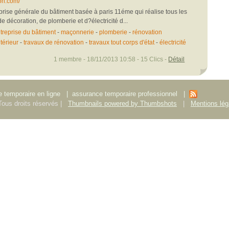
on.com/
prise générale du bâtiment basée à paris 11éme qui réalise tous les
e décoration, de plomberie et d?électricité d...
treprise du bâtiment
-
maçonnerie
-
plomberie
-
rénovation
térieur
-
travaux de rénovation
-
travaux tout corps d'état
-
électricité
1 membre - 18/11/2013 10:58 - 15 Clics -
Détail
 temporaire en ligne
|
assurance temporaire professionnel
|
ous droits réservés |
Thumbnails powered by Thumbshots
|
Mentions lég