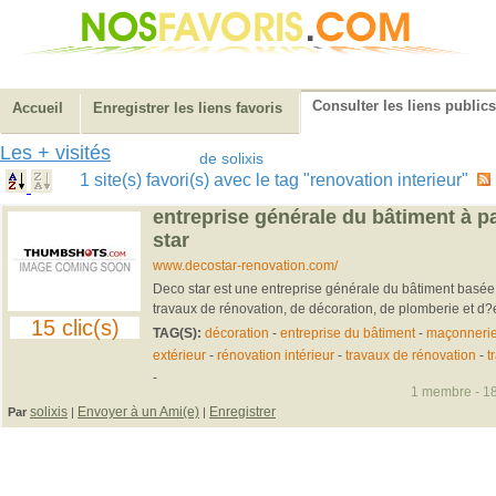
Consulter les liens publics
Accueil
Enregistrer les liens favoris
Les + visités
de solixis
1 site(s) favori(s) avec le tag "renovation interieur"
entreprise générale du bâtiment à 
star
www.decostar-renovation.com/
Deco star est une entreprise générale du bâtiment basée 
travaux de rénovation, de décoration, de plomberie et d?éle
15 clic(s)
TAG(S):
décoration
-
entreprise du bâtiment
-
maçonneri
extérieur
-
rénovation intérieur
-
travaux de rénovation
-
t
-
1 membre - 18
solixis
Envoyer à un Ami(e)
Enregistrer
Par
|
|