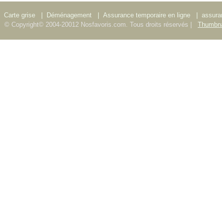
Carte grise
|
Déménagement
|
Assurance temporaire en ligne
|
assura
© Copyright© 2004-20012 Nosfavoris.com. Tous droits réservés |
Thumbna