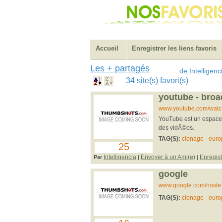
Accueil
Enregistrer les liens favoris
Les + partagés
de Intelligenc
34 site(s) favori(s)
youtube - broa
www.youtube.com/watc
YouTube est un espace o
des vidÃ©os.
TAG(S):
clonage
-
euro
25
membre(s)
Intelligencia
Envoyer à un Ami(e)
Enregist
Par
|
|
google
www.google.com/hoste
TAG(S):
clonage
-
euro