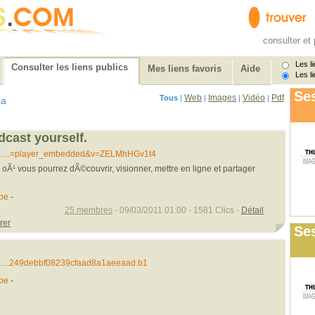
consulter et 
Les li
Consulter les liens publics
Mes liens favoris
Aide
Les li
Ses
Web
Images
Vidéo
Pdf
Tous
|
|
|
|
ia
dcast yourself.
.....=player_embedded&v=ZELMhHGv1t4
Ã¹ vous pourrez dÃ©couvrir, visionner, mettre en ligne et partager
pe
-
25 membres
- 09/03/2011 01:00 - 1581 Clics -
Détail
rer
Ses
.....249debbf08239cfaad8a1aeeaad.b1
pe
-