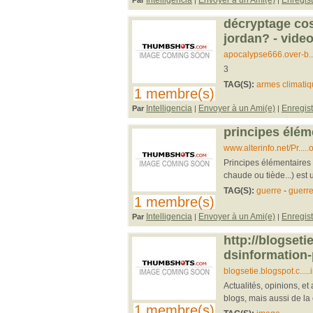
Intelligencia
Envoyer à un Ami(e)
Enregist
Par
|
|
décryptage cos
jordan? - video 
apocalypse666.over-b..
3
TAG(S):
armes climati
1 membre(s)
Intelligencia
Envoyer à un Ami(e)
Enregist
Par
|
|
principes élém
www.alterinfo.net/Pr..
Principes élémentaires 
chaude ou tiède...) est 
TAG(S):
guerre
-
guerre
1 membre(s)
Intelligencia
Envoyer à un Ami(e)
Enregist
Par
|
|
http://blogseti
dsinformation-
blogsetie.blogspot.c....
Actualités, opinions, e
blogs, mais aussi de la
1 membre(s)