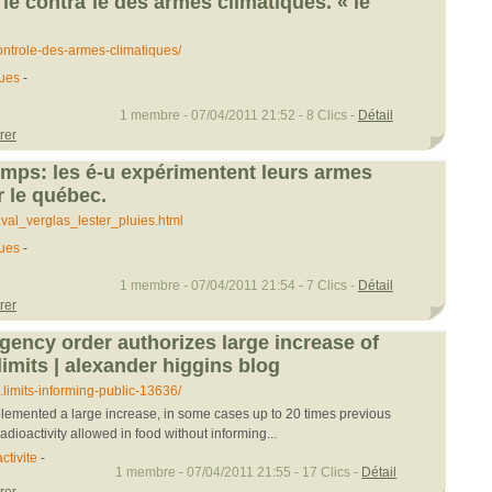
le contrã´le des armes climatiques. « le
.ontrole-des-armes-climatiques/
ques
-
1 membre - 07/04/2011 21:52 - 8 Clics -
Détail
rer
emps: les é-u expérimentent leurs armes
r le québec.
..val_verglas_lester_pluies.html
ques
-
1 membre - 07/04/2011 21:54 - 7 Clics -
Détail
rer
gency order authorizes large increase of
limits | alexander higgins blog
.limits-informing-public-13636/
lemented a large increase, in some cases up to 20 times previous
radioactivity allowed in food without informing...
ctivite
-
1 membre - 07/04/2011 21:55 - 17 Clics -
Détail