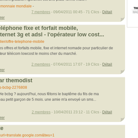
-
monnaie mondiale
-
7 membres
- 09/04/2011 00:45 - 71 Clics -
Détail
rer
téléphone fixe et forfait mobile,
rnet 3g et adsl - l'opérateur low cost...
lier/offre-telephone-mobile
offres et forfaits mobile, fixe et internet nomade pour particulier de
ateur télécom lowcost le moins cher du marché.
2 membres
- 07/04/2011 17:07 - 19 Clics -
Détail
rer
ar themodist
-s-bcbg-2276808
e bcbg ? aujourd'hui, nous fêtons le baptême du fils de ma
beau petit garçon de 5 mois. une amie m'a envoyé un sms...
2 membres
- 10/04/2011 23:12 - 11 Clics -
Détail
rer
te
..url=translate.google.com&twu=1