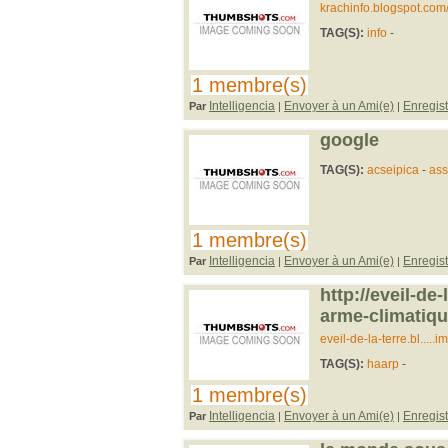
krachinfo.blogspot.com
TAG(S):
info
-
1 membre(s)
Intelligencia
Envoyer à un Ami(e)
Enregist
Par
|
|
google
TAG(S):
acseipica
-
ass
1 membre(s)
Intelligencia
Envoyer à un Ami(e)
Enregist
Par
|
|
http://eveil-de
arme-climatiqu
eveil-de-la-terre.bl.....
TAG(S):
haarp
-
1 membre(s)
Intelligencia
Envoyer à un Ami(e)
Enregist
Par
|
|