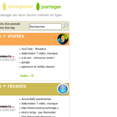
partager les liens favoris internet en ligne
ens d'un pseudo
ens d'un tag
 + visités
YouTube - Broadca
dailymotion ? vidéo, musique
a la une : retrouvez toute l
google
agoravox le média citoyen
 + récents
Assemblée parlementai
dailymotion ? vidéo, musique
http://www.resizeyourimage.c
who's bcbg - par themodist
http://blogsetie.blogspot.co