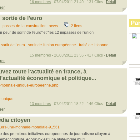
16 membres
- 07/04/2011 21:40 - 131 Clics -
Détail
rer
, sortie de l'euro
Par
...passes-de-la-construction_news
2 liens...
r peur de soritr de l'euro" et "les 12 impasses de l'union
-
sortir de l'euro
-
sortir de l'union européenne
-
traité de lisbonne
-
15 membres
- 26/08/2011 23:56 - 417 Clics -
Détail
rer
uvez toute l'actualité en france, à
 l'actualité économique et politique...
...-monnaie-unique-europeenne.php
 unique
-
13 membres
- 07/04/2011 18:22 - 146 Clics -
Détail
rer
dia citoyen
...ers-une-monnaie-mondiale-91561
e des premières initiatives européennes de journalisme citoyen à
ment gratuite. AgoraVox est une plate-forme multi...