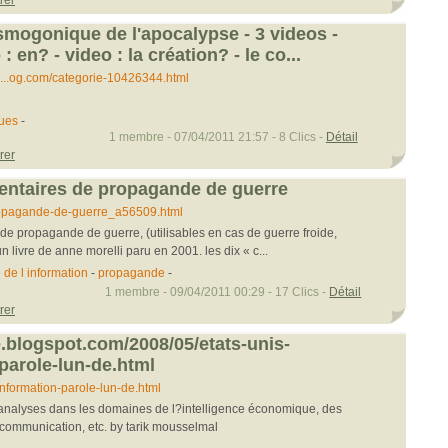
rer
mogonique de l'apocalypse - 3 videos -
: en? - video : la création? - le co...
...og.com/categorie-10426344.html
ques
-
1 membre - 07/04/2011 21:57 - 8 Clics -
Détail
rer
entaires de propagande de guerre
...opagande-de-guerre_a56509.html
de propagande de guerre, (utilisables en cas de guerre froide,
un livre de anne morelli paru en 2001. les dix « c...
 de l information
-
propagande
-
1 membre - 09/04/2011 00:29 - 17 Clics -
Détail
rer
e.blogspot.com/2008/05/etats-unis-
parole-lun-de.html
.information-parole-lun-de.html
t analyses dans les domaines de l?intelligence économique, des
 communication, etc. by tarik mousselmal