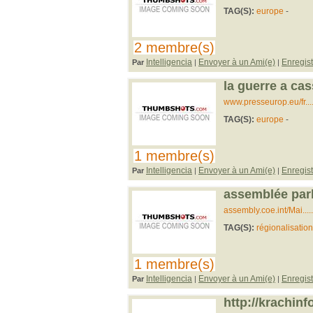
TAG(S):
europe
-
2 membre(s)
Intelligencia
Envoyer à un Ami(e)
Enregist
Par
|
|
la guerre a cas
www.presseurop.eu/fr...
TAG(S):
europe
-
1 membre(s)
Intelligencia
Envoyer à un Ami(e)
Enregist
Par
|
|
assemblée parl
assembly.coe.int/Mai..
TAG(S):
régionalisation
1 membre(s)
Intelligencia
Envoyer à un Ami(e)
Enregist
Par
|
|
http://krachin