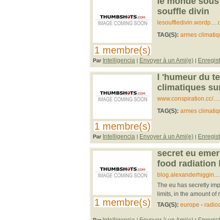
le monde sous 
souffle divin
lesouffledivin.wordp....
TAG(S):
armes climati
1 membre(s)
Intelligencia
Envoyer à un Ami(e)
Enregist
Par
|
|
l 'humeur du t
climatiques su
www.conspiration.cc/...
TAG(S):
armes climati
1 membre(s)
Intelligencia
Envoyer à un Ami(e)
Enregist
Par
|
|
secret eu emer
food radiation 
blog.alexanderhiggin....
The eu has secretly imp
limits, in the amount of 
1 membre(s)
TAG(S):
europe
-
radioa