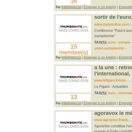
16
membre(s)
Intelligencia
Envoyer à un Ami(e)
Enregist
Par
|
|
sortir de l'euro
www.dailymotion.com/..
Conférence "Faut-il avoi
européenne"
TAG(S):
euro
-
europe
15
union européenne
-
membre(s)
Intelligencia
Envoyer à un Ami(e)
Enregist
Par
|
|
a la une : retro
l'international,
www.lefigaro.fr/mon-..
Le Figaro - Actualités
TAG(S):
euro
-
monnaie
13
membre(s)
Intelligencia
Envoyer à un Ami(e)
Enregist
Par
|
|
agoravox le mé
www.agoravox.fr/actu..
AgoraVox constitue l'un
grande échelle complète