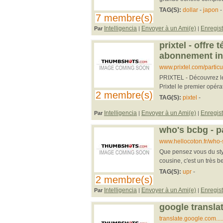
TAG(S):
dollar
-
japon
7 membre(s)
Intelligencia
Envoyer à un Ami(e)
Enregist
Par
|
|
prixtel - offre 
abonnement inte
www.prixtel.com/particu
PRIXTEL - Découvrez les 
Prixtel le premier opér
2 membre(s)
TAG(S):
pixtel
-
Intelligencia
Envoyer à un Ami(e)
Enregist
Par
|
|
who's bcbg - p
www.hellocoton.fr/who
Que pensez vous du styl
cousine, c'est un très 
TAG(S):
upr
-
2 membre(s)
Intelligencia
Envoyer à un Ami(e)
Enregist
Par
|
|
google transla
translate.google.com...