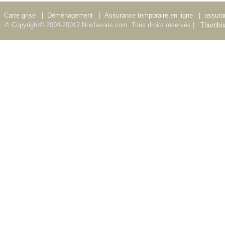
Carte grise
|
Déménagement
|
Assurance temporaire en ligne
|
assura
© Copyright© 2004-20012 Nosfavoris.com. Tous droits réservés |
Thumbna