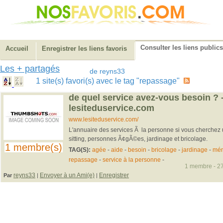
Consulter les liens publics
Accueil
Enregistrer les liens favoris
Les + partagés
de reyns33
1 site(s) favori(s) avec le tag "repassage"
de quel service avez-vous besoin ? 
lesiteduservice.com
www.lesiteduservice.com/
L'annuaire des services Ã la personne si vous cherch
sitting, personnes Ã¢gÃ©es, jardinage et bricolage.
1 membre(s)
TAG(S):
agée
-
aide
-
besoin
-
bricolage
-
jardinage
-
mé
repassage
-
service à la personne
-
1 membre - 27
reyns33
Envoyer à un Ami(e)
Enregistrer
Par
|
|