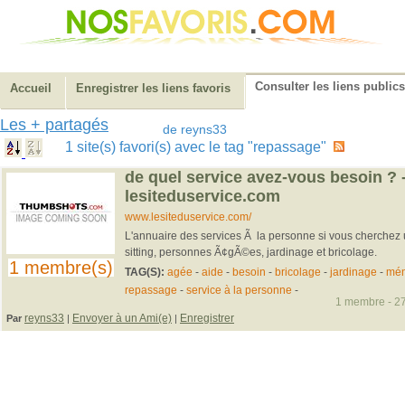
Consulter les liens publics
Accueil
Enregistrer les liens favoris
Les + partagés
de reyns33
1 site(s) favori(s) avec le tag "repassage"
de quel service avez-vous besoin ? 
lesiteduservice.com
www.lesiteduservice.com/
L'annuaire des services Ã la personne si vous cherch
sitting, personnes Ã¢gÃ©es, jardinage et bricolage.
1 membre(s)
TAG(S):
agée
-
aide
-
besoin
-
bricolage
-
jardinage
-
mé
repassage
-
service à la personne
-
1 membre - 27
reyns33
Envoyer à un Ami(e)
Enregistrer
Par
|
|