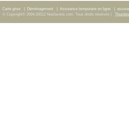
Carte grise
|
Déménagement
|
Assurance temporaire en ligne
|
assura
© Copyright© 2004-20012 Nosfavoris.com. Tous droits réservés |
Thumbna