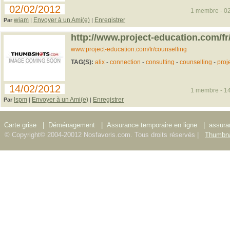
02/02/2012
1 membre - 02
wiam
Envoyer à un Ami(e)
Enregistrer
Par
|
|
http://www.project-education.com/fr
www.project-education.com/fr/counselling
TAG(S):
alix
-
connection
-
consulting
-
counselling
-
proj
14/02/2012
1 membre - 14
lspm
Envoyer à un Ami(e)
Enregistrer
Par
|
|
Carte grise
|
Déménagement
|
Assurance temporaire en ligne
|
assura
© Copyright© 2004-20012 Nosfavoris.com. Tous droits réservés |
Thumbna