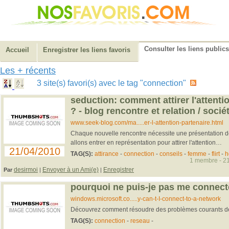
Consulter les liens publics
Accueil
Enregistrer les liens favoris
Les + récents
3 site(s) favori(s) avec le tag "connection"
seduction: comment attirer l'attenti
? - blog rencontre et relation / socié
www.seek-blog.com/ma.....er-l-attention-partenaire.html
Chaque nouvelle rencontre nécessite une présentation de 
allons entrer en représentation pour attirer l'attention…
21/04/2010
TAG(S):
attirance
-
connection
-
conseils
-
femme
-
flirt
-
h
1 membre - 21
desirmoi
Envoyer à un Ami(e)
Enregistrer
Par
|
|
pourquoi ne puis-je pas me connect
windows.microsoft.co.....y-can-t-I-connect-to-a-network
Découvrez comment résoudre des problèmes courants de
TAG(S):
connection
-
reseau
-