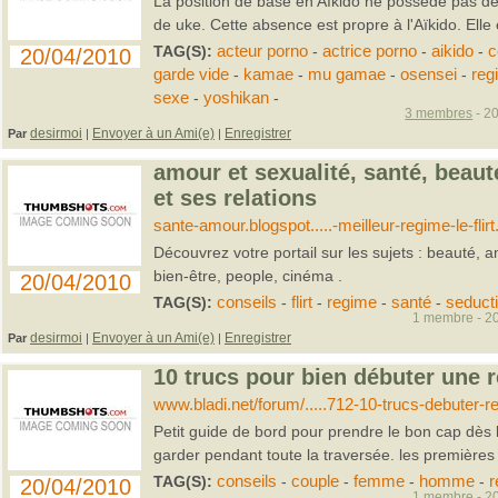
La position de base en Aïkido ne possède pas de 
de uke. Cette absence est propre à l'Aïkido. Elle 
TAG(S):
acteur porno
-
actrice porno
-
aikido
-
c
20/04/2010
garde vide
-
kamae
-
mu gamae
-
osensei
-
reg
sexe
-
yoshikan
-
3 membres
- 20
desirmoi
Envoyer à un Ami(e)
Enregistrer
Par
|
|
amour et sexualité, santé, bea
et ses relations
sante-amour.blogspot.....-meilleur-regime-le-flirt
Découvrez votre portail sur les sujets : beauté, 
bien-être, people, cinéma .
20/04/2010
TAG(S):
conseils
-
flirt
-
regime
-
santé
-
seduct
1 membre - 20
desirmoi
Envoyer à un Ami(e)
Enregistrer
Par
|
|
10 trucs pour bien débuter une r
www.bladi.net/forum/.....712-10-trucs-debuter-re
Petit guide de bord pour prendre le bon cap dès 
garder pendant toute la traversée. les premières
TAG(S):
conseils
-
couple
-
femme
-
homme
-
r
20/04/2010
1 membre - 20