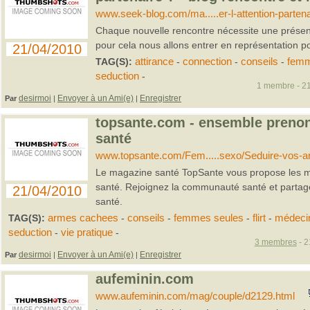
www.seek-blog.com/ma.....er-l-attention-partena
Chaque nouvelle rencontre nécessite une présenta
pour cela nous allons entrer en représentation pou
21/04/2010
TAG(S):
attirance
-
connection
-
conseils
-
fem
seduction
-
1 membre - 21
desirmoi
Envoyer à un Ami(e)
Enregistrer
Par
|
|
topsante.com - ensemble prenon
santé
www.topsante.com/Fem.....sexo/Seduire-vos-
Le magazine santé TopSante vous propose les mei
santé. Rejoignez la communauté santé et partage
21/04/2010
santé.
TAG(S):
armes cachees
-
conseils
-
femmes seules
-
flirt
-
médeci
seduction
-
vie pratique
-
3 membres
- 2
desirmoi
Envoyer à un Ami(e)
Enregistrer
Par
|
|
aufeminin.com
www.aufeminin.com/mag/couple/d2129.html