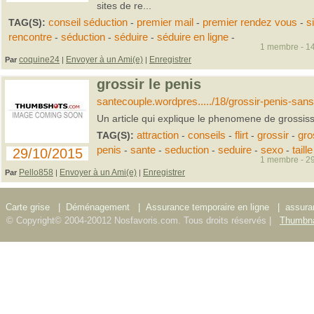
sites de re...
TAG(S):
conseil séduction
-
premier mail
-
premier rendez vous
-
s
rencontre
-
séduction
-
séduire
-
séduire en ligne
-
1 membre - 14
coquine24
Envoyer à un Ami(e)
Enregistrer
Par
|
|
grossir le penis
santecouple.wordpres...../18/grossir-penis-san
Un article qui explique le phenomene de grossis
TAG(S):
attraction
-
conseils
-
flirt
-
grossir
-
gro
penis
-
sante
-
seduction
-
seduire
-
sexo
-
taille
29/10/2015
1 membre - 29
Pello858
Envoyer à un Ami(e)
Enregistrer
Par
|
|
Carte grise
|
Déménagement
|
Assurance temporaire en ligne
|
assura
© Copyright© 2004-20012 Nosfavoris.com. Tous droits réservés |
Thumbna