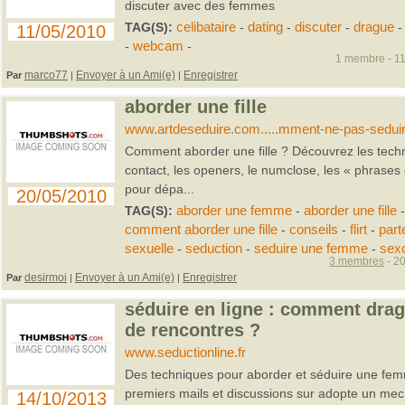
discuter avec des femmes
TAG(S):
celibataire
-
dating
-
discuter
-
drague
11/05/2010
-
webcam
-
1 membre - 11
marco77
Envoyer à un Ami(e)
Enregistrer
Par
|
|
aborder une fille
www.artdeseduire.com.....mment-ne-pas-seduire
Comment aborder une fille ? Découvrez les techn
contact, les openers, le numclose, les « phrases 
pour dépa...
20/05/2010
TAG(S):
aborder une femme
-
aborder une fille
comment aborder une fille
-
conseils
-
flirt
-
part
sexuelle
-
seduction
-
seduire une femme
-
sex
3 membres
- 20
desirmoi
Envoyer à un Ami(e)
Enregistrer
Par
|
|
séduire en ligne : comment dragu
de rencontres ?
www.seductionline.fr
Des techniques pour aborder et séduire une fem
premiers mails et discussions sur adopte un mec 
14/10/2013