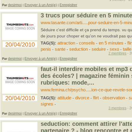
desirmoi
Envoyer à un Ami(e)
Enregistrer
Par
|
|
3 trucs pour séduire en 5 minute
www.tasante.com/arti.....pour-seduire-en-5-min
Séduire c'est difficile et ça prend du temps. vu q
de jours pour choper et qu'on ne voudrait pas que
TAG(S):
attraction
-
conseils
-
en 5 minutes
-
flir
20/04/2010
penis
-
sante
-
seduction
-
seduire
-
sexo
-
taille
2 membres
- 2
desirmoi
Envoyer à un Ami(e)
Enregistrer
Par
|
|
faut-il interdire mobiles et mp3
des écoles? | magazine féminin 
rubriques: mode,...
www.femina.ch/psycho.....ion-ce-que-revele-son
20/04/2010
TAG(S):
attitude
-
divorce
-
flirt
-
observation
-
s
signes
-
3 membres
- 2
desirmoi
Envoyer à un Ami(e)
Enregistrer
Par
|
|
seduction: comment attirer l'att
partenaire ? - blog rencontre et r