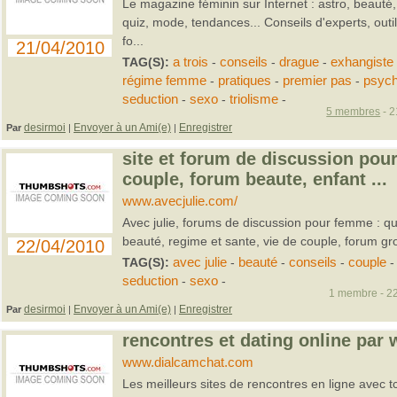
Le magazine féminin sur Internet : astro, beauté, 
quiz, mode, tendances... Conseils d'experts, outils
fo...
21/04/2010
TAG(S):
a trois
-
conseils
-
drague
-
exhangiste
régime femme
-
pratiques
-
premier pas
-
psyc
seduction
-
sexo
-
triolisme
-
5 membres
- 2
desirmoi
Envoyer à un Ami(e)
Enregistrer
Par
|
|
site et forum de discussion pou
couple, forum beaute, enfant ...
www.avecjulie.com/
Avec julie, forums de discussion pour femme : qu
beauté, regime et sante, vie de couple, forum gro
22/04/2010
TAG(S):
avec julie
-
beauté
-
conseils
-
couple
seduction
-
sexo
-
1 membre - 22
desirmoi
Envoyer à un Ami(e)
Enregistrer
Par
|
|
rencontres et dating online par
www.dialcamchat.com
Les meilleurs sites de rencontres en ligne avec t