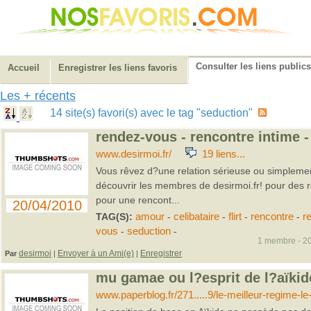
Consulter les liens publics
Accueil
Enregistrer les liens favoris
Les + récents
14 site(s) favori(s) avec le tag "seduction"
rendez-vous - rencontre intime -
www.desirmoi.fr/
19 liens...
Vous rêvez d?une relation sérieuse ou simplemen
découvrir les membres de desirmoi.fr! pour des
pour une rencont...
20/04/2010
TAG(S):
amour
-
celibataire
-
flirt
-
rencontre
-
r
vous
-
seduction
-
1 membre - 20
desirmoi
Envoyer à un Ami(e)
Enregistrer
Par
|
|
mu gamae ou l?esprit de l?aïkid
www.paperblog.fr/271.....9/le-meilleur-regime-le-fl