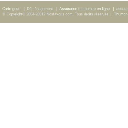
Carte grise
|
Déménagement
|
Assurance temporaire en ligne
|
assura
© Copyright© 2004-20012 Nosfavoris.com. Tous droits réservés |
Thumbna