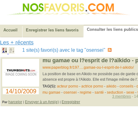
Consulter les liens publics
Accueil
Enregistrer les liens favoris
Les + récents
1 site(s) favori(s) avec le tag "osensei"
mu gamae ou l?esprit de l?aïkido - 
www.paperblog.fr/197.....gamae-ou-l-esprit-de-l-aikido/
La position de base en Aïkido ne possède pas de garde de
absence est propre à l'Aïkido. Elle est l'image même de l'.
TAG(S):
acteur porno
-
actrice porno
-
aikido
-
conseils
-
14/10/2009
mu gamae
-
osensei
-
regime
-
santé
-
seduction
-
sexe
-
3 membres
- 14
harcelor
Envoyer à un Ami(e)
Enregistrer
Par
|
|