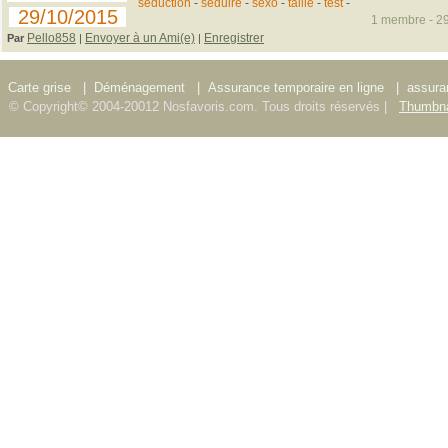
seduction
-
seduire
-
sexo
-
taille
-
test
-
29/10/2015
1 membre - 29
Pello858
Envoyer à un Ami(e)
Enregistrer
Par
|
|
Carte grise
|
Déménagement
|
Assurance temporaire en ligne
|
assura
© Copyright© 2004-20012 Nosfavoris.com. Tous droits réservés |
Thumbna