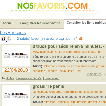
Consulter les liens publics
Accueil
Enregistrer les liens favoris
Les + récents
2 site(s) favori(s) avec le tag "penis"
3 trucs pour séduire en 5 minutes. 
www.tasante.com/arti.....n-faire-grossir-son-penis.html
Séduire c'est difficile et ça prend du temps. vu qu'il ne t
choper et qu'on ne voudrait pas que tu rentres bre...
TAG(S):
attraction
-
conseils
-
en 5 minutes
-
flirt
-
grossir
22/04/2010
seduction
-
seduire
-
sexo
-
taille
-
test
-
2 membres
- 2
flirtfair
Envoyer à un Ami(e)
Enregistrer
Par
|
|
grossir le penis
santecouple.wordpres...../18/grossir-penis-sans-danger/
Un article qui explique le phenomene de grossissement 
TAG(S):
attraction
-
conseils
-
flirt
-
grossir
-
grossir le pén