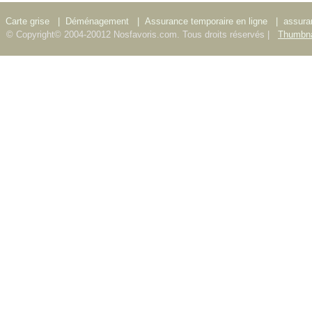
Carte grise
|
Déménagement
|
Assurance temporaire en ligne
|
assura
© Copyright© 2004-20012 Nosfavoris.com. Tous droits réservés |
Thumbna