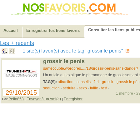
Consulter les liens publics
Accueil
Enregistrer les liens favoris
Les + récents
1 site(s) favori(s) avec le tag "grossir le penis"
grossir le penis
santecouple.wordpres...../18/grossir-penis-sans-danger/
Un article qui explique le phenomene de grossissement 
TAG(S):
attraction
-
conseils
-
flirt
-
grossir
-
grossir le pén
seduction
-
seduire
-
sexo
-
taille
-
test
-
29/10/2015
1 membre - 29
Pello858
Envoyer à un Ami(e)
Enregistrer
Par
|
|