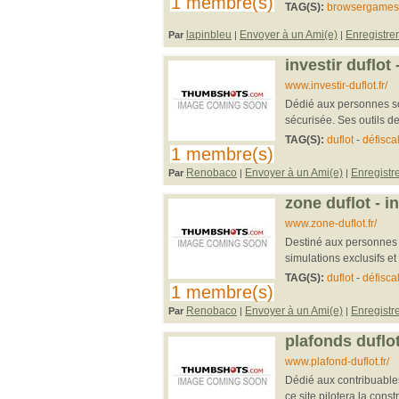
1 membre(s)
TAG(S):
browsergames
lapinbleu
Envoyer à un Ami(e)
Enregistrer
Par
|
|
investir duflot
www.investir-duflot.fr/
Dédié aux personnes sou
sécurisée. Ses outils de
TAG(S):
duflot
-
défisca
1 membre(s)
Renobaco
Envoyer à un Ami(e)
Enregistr
Par
|
|
zone duflot - i
www.zone-duflot.fr/
Destiné aux personnes s
simulations exclusifs et
TAG(S):
duflot
-
défisca
1 membre(s)
Renobaco
Envoyer à un Ami(e)
Enregistr
Par
|
|
plafonds duflot
www.plafond-duflot.fr/
Dédié aux contribuables 
ce site pilotera la const