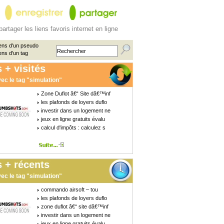
partager les liens favoris internet en ligne
ens d'un pseudo
ens d'un tag
 + visités
ec le tag "simulation"
Zone Duflot â€“ Site dâ€™inf
les plafonds de loyers duflo
investir dans un logement ne
jeux en ligne gratuits évalu
calcul d'impôts : calculez s
 + récents
ec le tag "simulation"
commando airsoft – tou
les plafonds de loyers duflo
zone duflot â€“ site dâ€™inf
investir dans un logement ne
jeux en ligne gratuits évalu