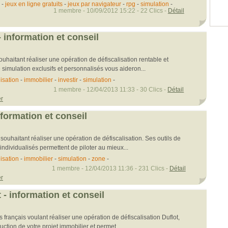
-
jeux en ligne gratuits
-
jeux par navigateur
-
rpg
-
simulation
-
1 membre - 10/09/2012 15:22 - 22 Clics -
Détail
 - information et conseil
haitant réaliser une opération de défiscalisation rentable et
 simulation exclusifs et personnalisés vous aideron...
lisation
-
immobilier
-
investir
-
simulation
-
1 membre - 12/04/2013 11:33 - 30 Clics -
Détail
er
nformation et conseil
ouhaitant réaliser une opération de défiscalisation. Ses outils de
 individualisés permettent de piloter au mieux...
lisation
-
immobilier
-
simulation
-
zone
-
1 membre - 12/04/2013 11:36 - 231 Clics -
Détail
er
 - information et conseil
français voulant réaliser une opération de défiscalisation Duflot,
ruction de votre projet immobilier et permet...