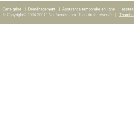
Carte grise
|
Déménagement
|
Assurance temporaire en ligne
|
assura
© Copyright© 2004-20012 Nosfavoris.com. Tous droits réservés |
Thumbna