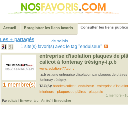
Consulter les liens publics
Accueil
Enregistrer les liens favoris
Les + partagés
de solixis
1 site(s) favori(s) avec le tag "enduiseur"
entreprise d'isolation plaques de pl
calicot à fontenay trésigny-i.p.b
www.isolation-77.com/
I.p.b est une entreprise d'isolation par plaques de plâtres
fontenay trésigny.
1 membre(s)
TAG(S):
bandes calicot
-
enduiseur
-
entreprise d'isolatio
intérieure
-
plaques de plâtres
-
plaquiste
-
1 membre - 10
solixis
Envoyer à un Ami(e)
Enregistrer
Par
|
|