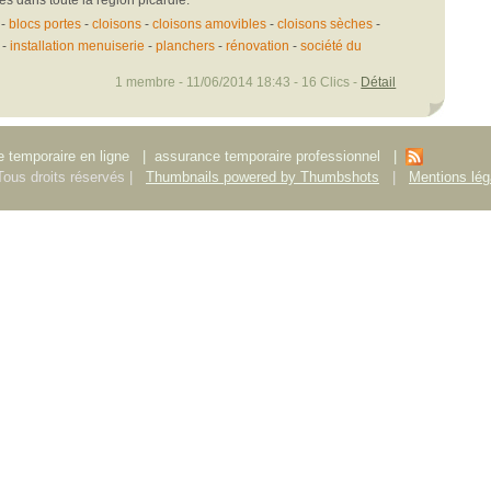
-
blocs portes
-
cloisons
-
cloisons amovibles
-
cloisons sèches
-
-
installation menuiserie
-
planchers
-
rénovation
-
société du
1 membre - 11/06/2014 18:43 - 16 Clics -
Détail
 temporaire en ligne
|
assurance temporaire professionnel
|
ous droits réservés |
Thumbnails powered by Thumbshots
|
Mentions lég