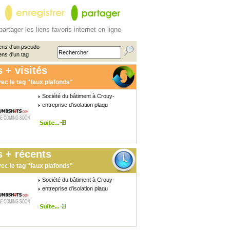
partager les liens favoris internet en ligne
ens d'un pseudo
ens d'un tag
 + visités
ec le tag "faux plafonds"
Société du bâtiment à Crouy-
entreprise d'isolation plaqu
 + récents
ec le tag "faux plafonds"
Société du bâtiment à Crouy-
entreprise d'isolation plaqu