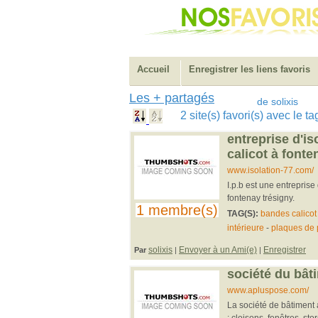
Accueil
Enregistrer les liens favoris
Les + partagés
de solixis
2 site(s) favori(s) avec le 
entreprise d'is
calicot à fonte
www.isolation-77.com/
I.p.b est une entreprise
fontenay trésigny.
1 membre(s)
TAG(S):
bandes calicot
intérieure
-
plaques de 
solixis
Envoyer à un Ami(e)
Enregistrer
Par
|
|
société du bât
www.apluspose.com/
La société de bâtiment
: cloisons, fenêtres, sto