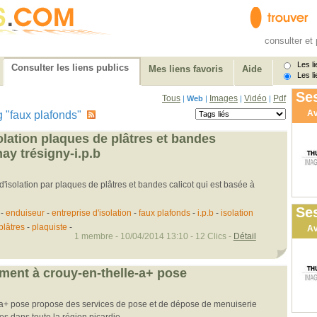
consulter et 
Les li
Consulter les liens publics
Mes liens favoris
Aide
Les li
Ses
Tous
Images
Vidéo
Pdf
|
Web
|
|
|
Av
tag "faux plafonds"
olation plaques de plâtres et bandes
nay trésigny-i.p.b
 d'isolation par plaques de plâtres et bandes calicot qui est basée à
Ses
-
enduiseur
-
entreprise d'isolation
-
faux plafonds
-
i.p.b
-
isolation
plâtres
-
plaquiste
-
Av
1 membre - 10/04/2014 13:10 - 12 Clics -
Détail
iment à crouy-en-thelle-a+ pose
 a+ pose propose des services de pose et de dépose de menuiserie
res dans toute la région picardie.