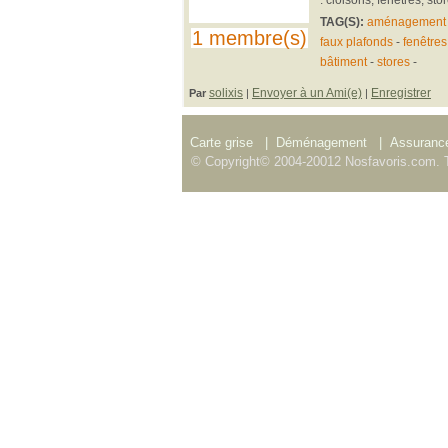
TAG(S):
aménagement
1 membre(s)
faux plafonds
-
fenêtres
bâtiment
-
stores
-
solixis
Envoyer à un Ami(e)
Enregistrer
Par
|
|
Carte grise
|
Déménagement
|
Assurance
© Copyright© 2004-20012 Nosfavoris.com. T