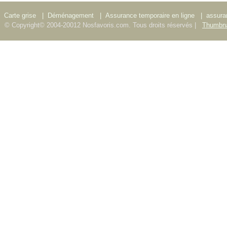
Carte grise
|
Déménagement
|
Assurance temporaire en ligne
|
assura
© Copyright© 2004-20012 Nosfavoris.com. Tous droits réservés |
Thumbna