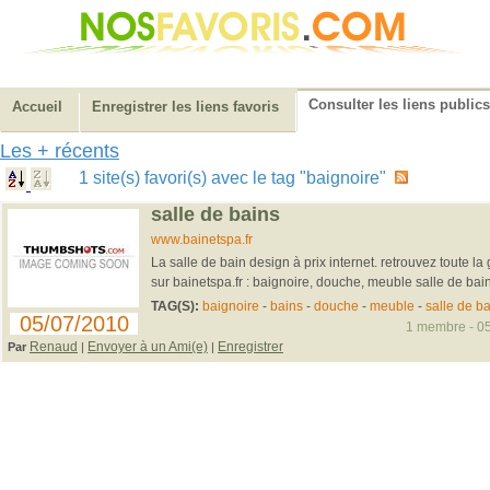
Consulter les liens publics
Accueil
Enregistrer les liens favoris
Les + récents
1 site(s) favori(s) avec le tag "baignoire"
salle de bains
www.bainetspa.fr
La salle de bain design à prix internet. retrouvez toute l
sur bainetspa.fr : baignoire, douche, meuble salle de bain,
TAG(S):
baignoire
-
bains
-
douche
-
meuble
-
salle de ba
05/07/2010
1 membre - 05
Renaud
Envoyer à un Ami(e)
Enregistrer
Par
|
|