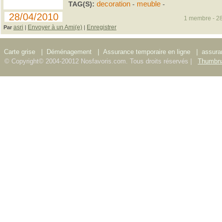
TAG(S):
decoration
-
meuble
-
28/04/2010
1 membre - 28
asri
Envoyer à un Ami(e)
Enregistrer
Par
|
|
Carte grise
|
Déménagement
|
Assurance temporaire en ligne
|
assura
© Copyright© 2004-20012 Nosfavoris.com. Tous droits réservés |
Thumbna