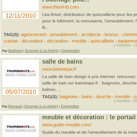
www.thivel-tb.com
Lba thivel, distributeur de quincaillerie pour les p
12/11/2010
pour le bâtiment, la menuiserie, l'ameublement, l
lb...
TAG(S):
agencement
-
ameublement
-
architecte
-
bronze
-
chemin
cuisine
-
décorateur
-
décoration
-
meuble
-
quincaillerie
-
équipeme
1 membre - 12
lbathivel
Envoyer à un Ami(e)
Enregistrer
Par
|
|
salle de bains
www.bainetspa.fr
La salle de bain design à prix internet. retrouve
salle de bain sur bainetspa.fr : baignoire, douche
balneo, ...
05/07/2010
TAG(S):
baignoire
-
bains
-
douche
-
meuble
-
s
1 membre - 05
Renaud
Envoyer à un Ami(e)
Enregistrer
Par
|
|
meuble et décoration : le portail
www.guide-meuble.com/
Guide du meuble et de l'ameublement de la mai