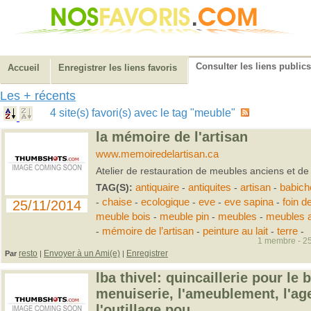
Consulter les liens publics
Accueil
Enregistrer les liens favoris
Les + récents
4 site(s) favori(s) avec le tag "meuble"
la mémoire de l'artisan
www.memoiredelartisan.ca
Atelier de restauration de meubles anciens et de
TAG(S):
antiquaire
-
antiquites
-
artisan
-
babich
-
chaise
-
ecologique
-
eve
-
eve sapina
-
foin d
25/11/2014
meuble bois
-
meuble pin
-
meubles
-
meubles 
-
mémoire de l’artisan
-
peinture au lait
-
terre
-
1 membre - 25
resto
Envoyer à un Ami(e)
Enregistrer
Par
|
|
lba thivel: quincaillerie pour le 
menuiserie, l'ameublement, l'a
l'outillage pou...