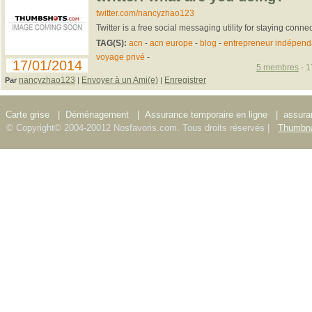
twitter.com/nancyzhao123
Twitter is a free social messaging utility for staying conne
TAG(S):
acn
-
acn europe
-
blog
-
entrepreneur indépend
voyage privé
-
17/01/2014
5 membres
- 1
nancyzhao123
Envoyer à un Ami(e)
Enregistrer
Par
|
|
Carte grise
|
Déménagement
|
Assurance temporaire en ligne
|
assura
© Copyright© 2004-20012 Nosfavoris.com. Tous droits réservés |
Thumbna