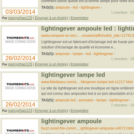
comment savoir quelle est la bonne lampe pour votre écl
TAG(S):
ampoule
-
led
-
lightingever
-
03/03/2014
1 membre - 03
nancyzhao123
Envoyer à un Ami(e)
Enregistrer
Par
|
|
lightingever ampoule led : lighti
www.compare-le-net.c.....nnuaire/affiche&id_site=127913
Lightingever est un fabricant d'éclairage led de haute pe
solution d'éclairage de qualité et économe e...
TAG(S):
ampoule
-
lampe
-
led
-
lightingever
-
28/02/2014
1 membre - 28
nancyzhao123
Envoyer à un Ami(e)
Enregistrer
Par
|
|
lightingever lampe led
www.fidelipass.com/a.....htingever-lampe-led-s1217.html
Le site de lightingever est une boutique en ligne entièrem
qui est connu des ampoules led à un prix abordable et à ef
TAG(S):
ampoule led
-
annuaire
-
lampe
-
lightingever
-
26/02/2014
1 membre - 26
nancyzhao123
Envoyer à un Ami(e)
Enregistrer
Par
|
|
lightingever ampoule
buzz.vunet.fr/e-comm.....ightingever-ampoule-s4072.html