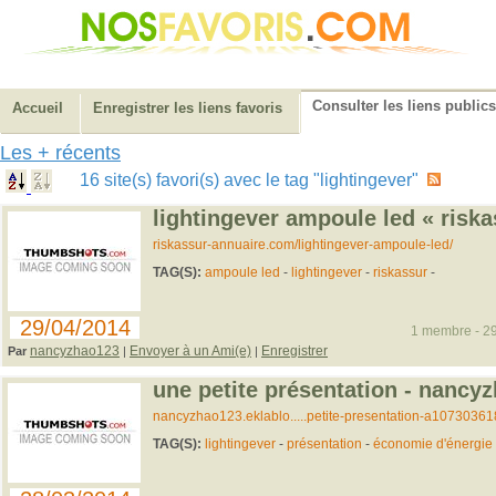
Consulter les liens publics
Accueil
Enregistrer les liens favoris
Les + récents
16 site(s) favori(s) avec le tag "lightingever"
lightingever ampoule led « risk
riskassur-annuaire.com/lightingever-ampoule-led/
TAG(S):
ampoule led
-
lightingever
-
riskassur
-
29/04/2014
1 membre - 29
nancyzhao123
Envoyer à un Ami(e)
Enregistrer
Par
|
|
une petite présentation - nancy
nancyzhao123.eklablo.....petite-presentation-a10730361
TAG(S):
lightingever
-
présentation
-
économie d'énergie