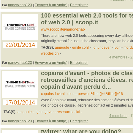
nancyzhao123
Envoyer à un Ami(e)
Enregistrer
Par
|
|
100 essential web 2.0 tools for t
of web 2.0 | scoop.it
www.scoop.it/u/nancy-zhao
There are new web 2.0 tools appearing every day. althou
originally meant for use in the classroom, they can be extre
22/01/2014
TAG(S):
ampoule
-
emile cohl
-
lightingever
-
lyon
-
mordu
webdesign
-
4 membres
- 2
nancyzhao123
Envoyer à un Ami(e)
Enregistrer
Par
|
|
copains d'avant - photos de clas
retrouvailles d'anciens élèves. 
copain d'avant perdu d...
copainsdavant.linter.....pe=wall&filter[]=4&filter[]=16
Avec Copains d'avant, retrouvez des anciens élèves et d
17/01/2014
vos photos de classe. Reprenez contact en 2 minutes av
TAG(S):
ampoule
-
lightingever
-
reseaux social
-
4 membres
- 1
nancyzhao123
Envoyer à un Ami(e)
Enregistrer
Par
|
|
twitter: what are you doing?