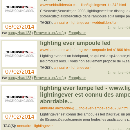
www.webbuilders4u.co.....tion/lightingever-fr-s242.html
Cr&eacute;&eacute; en 2008, lightingever.fr se distingue
sp&eacute;cialis&eacute;e dans l'ampoule et la lampe par
TAG(S):
annuaire
-
lightingever
-
webbuilders4u
-
08/02/2014
1 membre - 08
nancyzhao123
Envoyer à un Ami(e)
Enregistrer
Par
|
|
lighting ever ampoule led
www.l-annuaire-web.f.....ng-ever-ampoule-led-s1866.htm
Lighting ever est un fabriquant, ce qui est la sp&eacute;
les produits leds. il vous non seulement propose de l'&eac
TAG(S):
annuaire
-
lightingever
-
07/02/2014
1 membre - 07
nancyzhao123
Envoyer à un Ami(e)
Enregistrer
Par
|
|
lighting ever lampe led - www.li
lightingever est connu des ampo
abordable...
annuaire.alexandre-g.....ting-ever-lampe-led-s6739.html
Lightingever est connu des ampoules led &agrave; un pri
07/02/2014
de l&rsquo;&eacute;nergie pour toutes les applications r..
TAG(S):
annuaire
-
lightingever
-
1 membre - 07