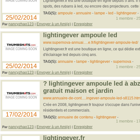
Lightingever.fr est une boutique en ligne depuis 5 ans. il
spots, des rubans à led, ou encore des projecteurs. cette 
TAG(S):
ampoule
-
annuaire
-
lampe
-
led
-
lightingever
-
25/02/2014
1 membre - 25
nancyzhao123
Envoyer à un Ami(e)
Enregistrer
Par
|
|
lightingever ampoule led
www.supernova-annuai.....e.fr/lightingever-ampoule-led/
Lightingever.fr est une boutique en ligne, ce qui dédie
d'éclairage led depuis cinq ans.
TAG(S):
annuaire
-
lampe
-
lightingever
-
supernova
-
25/02/2014
1 membre - 25
nancyzhao123
Envoyer à un Ami(e)
Enregistrer
Par
|
|
? lightingever ampoule led à ab
gratuit maison et jardin
www.annuaire-de-cont.....ingever-ampoule-led-s8115.htm
Crée en 2008, lightingever.fr toujour s'occupe dans l'univ
résidentiels et commercials.
17/02/2014
TAG(S):
annuaire de contenu
-
lightingever
-
1 membre - 17
nancyzhao123
Envoyer à un Ami(e)
Enregistrer
Par
|
|
lightingever.fr