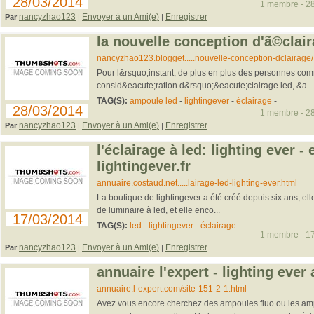
28/03/2014
1 membre - 28
nancyzhao123
Envoyer à un Ami(e)
Enregistrer
Par
|
|
la nouvelle conception d'ã©clair
nancyzhao123.blogget.....nouvelle-conception-dclairage/
Pour l&rsquo;instant, de plus en plus des personnes co
consid&eacute;ration d&rsquo;&eacute;clairage led, &a...
TAG(S):
ampoule led
-
lightingever
-
éclairage
-
28/03/2014
1 membre - 28
nancyzhao123
Envoyer à un Ami(e)
Enregistrer
Par
|
|
l'éclairage à led: lighting ever - 
lightingever.fr
annuaire.costaud.net.....lairage-led-lighting-ever.html
La boutique de lightingever a été créé depuis six ans, ell
de luminaire à led, et elle enco...
17/03/2014
TAG(S):
led
-
lightingever
-
éclairage
-
1 membre - 17
nancyzhao123
Envoyer à un Ami(e)
Enregistrer
Par
|
|
annuaire l'expert - lighting ever
annuaire.l-expert.com/site-151-2-1.html
Avez vous encore cherchez des ampoules fluo ou les am