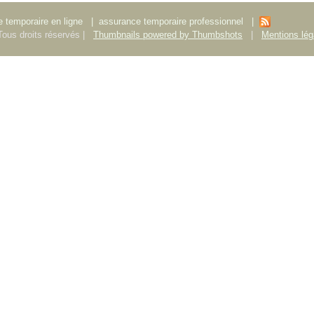
 temporaire en ligne
|
assurance temporaire professionnel
|
ous droits réservés |
Thumbnails powered by Thumbshots
|
Mentions lég