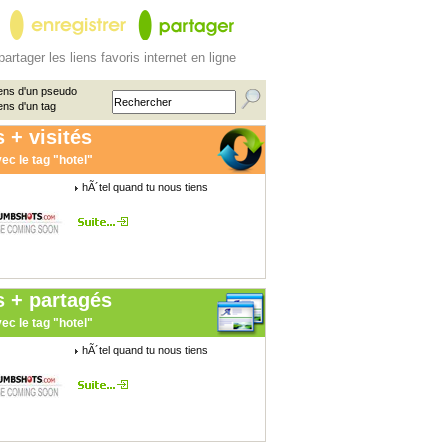
partager les liens favoris internet en ligne
ens d'un pseudo
ens d'un tag
 + visités
ec le tag "hotel"
hÃ´tel quand tu nous tiens
s + partagés
ec le tag "hotel"
hÃ´tel quand tu nous tiens