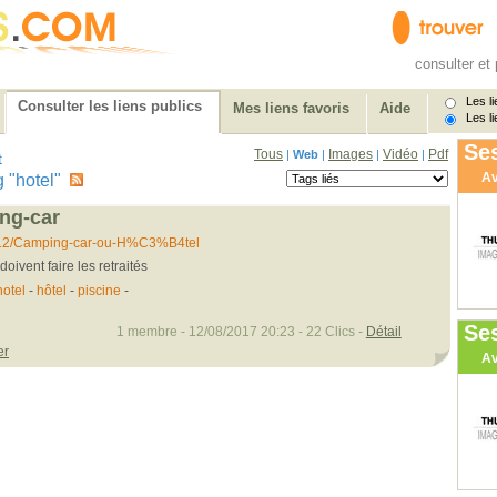
consulter et 
Les li
Consulter les liens publics
Mes liens favoris
Aide
Les li
Ses
Tous
Images
Vidéo
Pdf
|
Web
|
|
|
t
Av
ag "hotel"
ng-car
...8/12/Camping-car-ou-H%C3%B4tel
oivent faire les retraités
hotel
-
hôtel
-
piscine
-
Se
1 membre - 12/08/2017 20:23 - 22 Clics -
Détail
er
Av