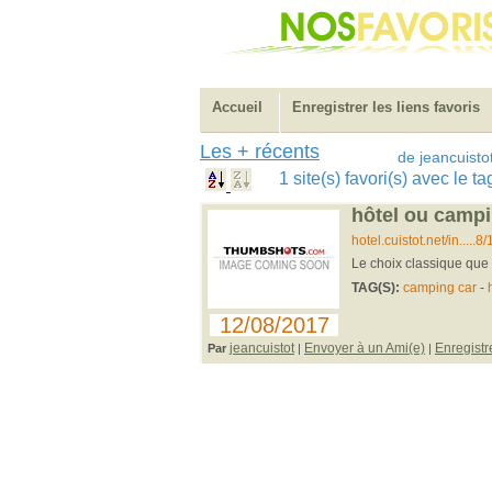
Accueil
Enregistrer les liens favoris
Les + récents
de jeancuisto
1 site(s) favori(s) avec le t
hôtel ou campi
hotel.cuistot.net/in..
Le choix classique que d
TAG(S):
camping car
-
12/08/2017
jeancuistot
Envoyer à un Ami(e)
Enregistr
Par
|
|