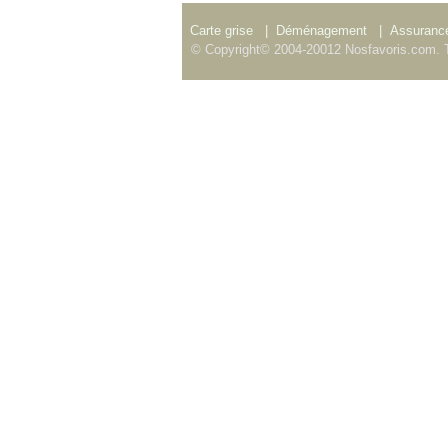
Carte grise
|
Déménagement
|
Assurance
© Copyright© 2004-20012 Nosfavoris.com. T