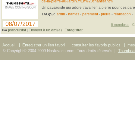
de-la-pierre-au-jardin.fr/En%20chantier.htm
Un paysagiste qui adore travailler la pierre pour des pa
TAG(S):
jardin
-
nantes
-
parement
-
pierre
-
réalisation
-
08/07/2017
6 membres
- 0
jeancuistot
Envoyer à un Ami(e)
Enregistrer
Par
|
|
Accueil
|
Enregistrer un lien favori
|
consulter les favoris publics
|
mes 
© Copyright© 2004-2009 Nosfavoris.com. Tous droits réservés |
Thumbnai