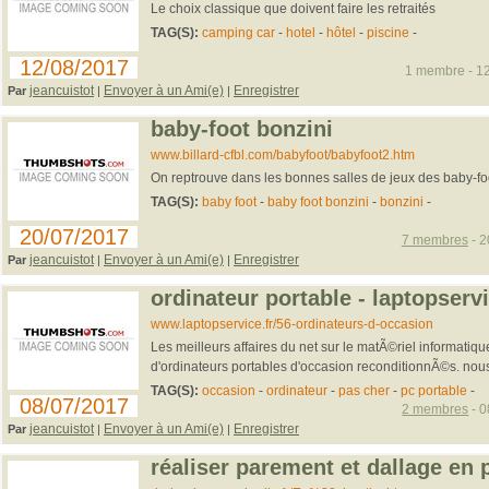
Le choix classique que doivent faire les retraités
TAG(S):
camping car
-
hotel
-
hôtel
-
piscine
-
12/08/2017
1 membre - 12
jeancuistot
Envoyer à un Ami(e)
Enregistrer
Par
|
|
baby-foot bonzini
www.billard-cfbl.com/babyfoot/babyfoot2.htm
On reptrouve dans les bonnes salles de jeux des baby-fo
TAG(S):
baby foot
-
baby foot bonzini
-
bonzini
-
20/07/2017
7 membres
- 2
jeancuistot
Envoyer à un Ami(e)
Enregistrer
Par
|
|
ordinateur portable - laptopserv
www.laptopservice.fr/56-ordinateurs-d-occasion
Les meilleurs affaires du net sur le matÃ©riel informatique
d'ordinateurs portables d'occasion reconditionnÃ©s. nous
TAG(S):
occasion
-
ordinateur
-
pas cher
-
pc portable
-
08/07/2017
2 membres
- 0
jeancuistot
Envoyer à un Ami(e)
Enregistrer
Par
|
|
réaliser parement et dallage en 