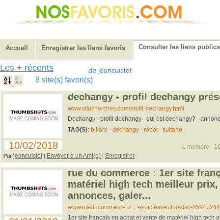
Consulter les liens publics
Accueil
Enregistrer les liens favoris
Les + récents
de jeancuistot
8 site(s) favori(s)
dechangy - profil dechangy prés
www.situcherches.com/profil-dechangy.html
Dechangy - profil dechangy - qui est dechangy? - annon
TAG(S):
billard
-
dechangy
-
robot
-
sultane
-
10/02/2018
1 membre - 10
jeancuistot
Envoyer à un Ami(e)
Enregistrer
Par
|
|
rue du commerce : 1er site fran
matériel high tech meilleur prix,
annonces, galer...
www.rueducommerce.fr.....-e-ziclean-ultra-slim-25947244
1er site français en achat et vente de matériel high tech a