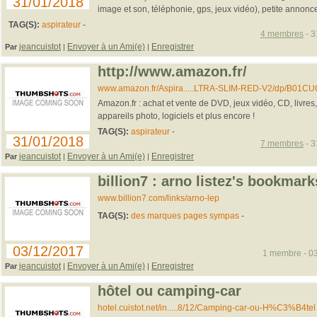
31/01/2018
image et son, téléphonie, gps, jeux vidéo), petite annonces
TAG(S):
aspirateur
-
4 membres
- 3
jeancuistot
Envoyer à un Ami(e)
Enregistrer
Par
|
|
http://www.amazon.fr/
www.amazon.fr/Aspira.....LTRA-SLIM-RED-V2/dp/B01C
Amazon.fr : achat et vente de DVD, jeux vidéo, CD, livres
appareils photo, logiciels et plus encore !
TAG(S):
aspirateur
-
31/01/2018
7 membres
- 3
jeancuistot
Envoyer à un Ami(e)
Enregistrer
Par
|
|
billion7 : arno listez's bookmark
www.billion7.com/links/arno-lep
TAG(S):
des marques pages sympas
-
03/12/2017
1 membre - 03
jeancuistot
Envoyer à un Ami(e)
Enregistrer
Par
|
|
hôtel ou camping-car
hotel.cuistot.net/in.....8/12/Camping-car-ou-H%C3%B4tel