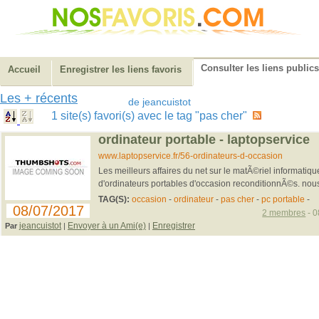
Consulter les liens publics
Accueil
Enregistrer les liens favoris
Les + récents
de jeancuistot
1 site(s) favori(s) avec le tag "pas cher"
ordinateur portable - laptopservice
www.laptopservice.fr/56-ordinateurs-d-occasion
Les meilleurs affaires du net sur le matÃ©riel informatique
d'ordinateurs portables d'occasion reconditionnÃ©s. nous
TAG(S):
occasion
-
ordinateur
-
pas cher
-
pc portable
-
08/07/2017
2 membres
- 0
jeancuistot
Envoyer à un Ami(e)
Enregistrer
Par
|
|