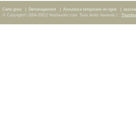
Carte grise
|
Déménagement
|
Assurance temporaire en ligne
|
assura
© Copyright© 2004-20012 Nosfavoris.com. Tous droits réservés |
Thumbna