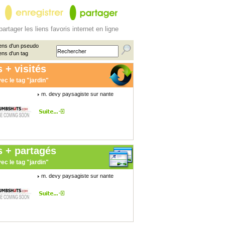
partager les liens favoris internet en ligne
ens d'un pseudo
ens d'un tag
 + visités
ec le tag "jardin"
m. devy paysagiste sur nante
s + partagés
ec le tag "jardin"
m. devy paysagiste sur nante