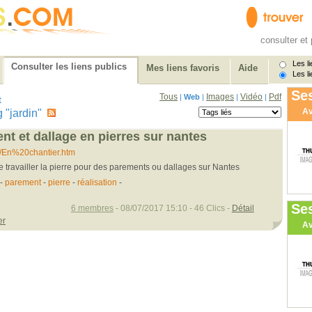
consulter et 
Les li
Consulter les liens publics
Mes liens favoris
Aide
Les li
Ses
Tous
Images
Vidéo
Pdf
|
Web
|
|
|
t
Av
ag "jardin"
nt et dallage en pierres sur nantes
fr/En%20chantier.htm
 travailler la pierre pour des parements ou dallages sur Nantes
-
parement
-
pierre
-
réalisation
-
Se
6 membres
- 08/07/2017 15:10 - 46 Clics -
Détail
er
Av