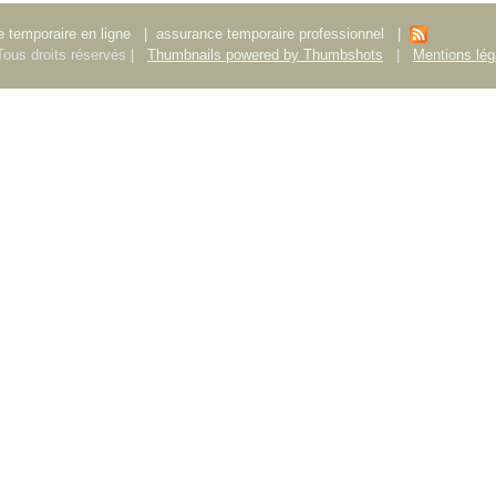
 temporaire en ligne
|
assurance temporaire professionnel
|
ous droits réservés |
Thumbnails powered by Thumbshots
|
Mentions lég