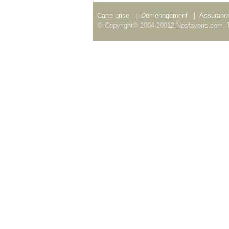
Carte grise
|
Déménagement
|
Assurance
© Copyright© 2004-20012 Nosfavoris.com. T