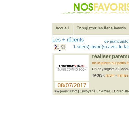
Accueil
Enregistrer les liens favoris
Les + récents
de jeancuisto
1 site(s) favori(s) avec le t
réaliser pareme
de-la-pierre-au-jardin.
Un paysagiste qui adore
TAG(S):
jardin
-
nantes
08/07/2017
jeancuistot
Envoyer à un Ami(e)
Enregistr
Par
|
|