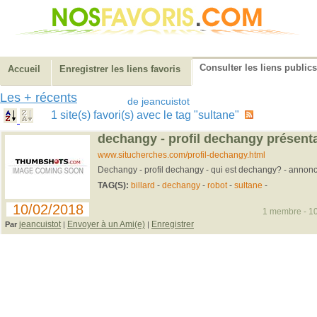
Consulter les liens publics
Accueil
Enregistrer les liens favoris
Les + récents
de jeancuistot
1 site(s) favori(s) avec le tag "sultane"
dechangy - profil dechangy présent
www.situcherches.com/profil-dechangy.html
Dechangy - profil dechangy - qui est dechangy? - annon
TAG(S):
billard
-
dechangy
-
robot
-
sultane
-
10/02/2018
1 membre - 10
jeancuistot
Envoyer à un Ami(e)
Enregistrer
Par
|
|