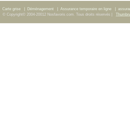
Carte grise
|
Déménagement
|
Assurance temporaire en ligne
|
assura
© Copyright© 2004-20012 Nosfavoris.com. Tous droits réservés |
Thumbna