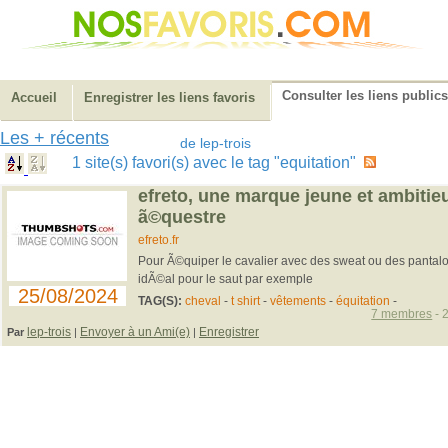
Consulter les liens publics
Accueil
Enregistrer les liens favoris
Les + récents
de lep-trois
1 site(s) favori(s) avec le tag "equitation"
efreto, une marque jeune et ambiti
ã©questre
efreto.fr
Pour Ã©quiper le cavalier avec des sweat ou des pantalon
idÃ©al pour le saut par exemple
25/08/2024
TAG(S):
cheval
-
t shirt
-
vêtements
-
équitation
-
7 membres
- 
lep-trois
Envoyer à un Ami(e)
Enregistrer
Par
|
|