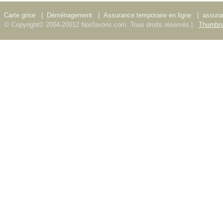
Carte grise
|
Déménagement
|
Assurance temporaire en ligne
|
assura
© Copyright© 2004-20012 Nosfavoris.com. Tous droits réservés |
Thumbna