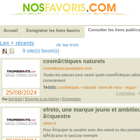
Consulter les liens publics
Accueil
Enregistrer les liens favoris
Les + récents
de lep-trois
9 site(s) favori(s)
cosmã©tiques naturels
cosmetiques.jeanlepine.com
Toutes les astuces pour savoir quels cosmÃ©tiques utiliser
correctement
TAG(S):
cosmétiques
-
naturels
-
terre de mars
-
vegan
-
25/08/2024
5 membres
- 
lep-trois
Envoyer à un Ami(e)
Enregistrer
Par
|
|
efreto, une marque jeune et ambiti
ã©questre
efreto.fr
Pour Ã©quiper le cavalier avec des sweat ou des pantalon
idÃ©al pour le saut par exemple