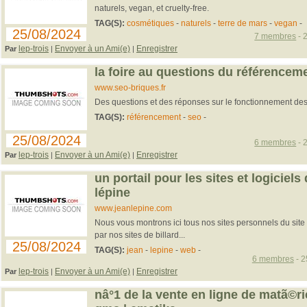
naturels, vegan, et cruelty-free.
TAG(S):
cosmétiques
-
naturels
-
terre de mars
-
vegan
-
25/08/2024
7 membres
- 
lep-trois
Envoyer à un Ami(e)
Enregistrer
Par
|
|
la foire au questions du référencem
www.seo-briques.fr
Des questions et des réponses sur le fonctionnement des
TAG(S):
référencement
-
seo
-
25/08/2024
6 membres
- 
lep-trois
Envoyer à un Ami(e)
Enregistrer
Par
|
|
un portail pour les sites et logiciels 
lépine
www.jeanlepine.com
Nous vous montrons ici tous nos sites personnels du site 
par nos sites de billard...
25/08/2024
TAG(S):
jean
-
lepine
-
web
-
6 membres
- 2
lep-trois
Envoyer à un Ami(e)
Enregistrer
Par
|
|
nâ°1 de la vente en ligne de matã©ri