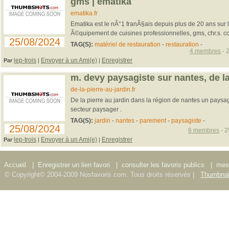
gms | ematika
ematika.fr
Ematika est le nÂ°1 franÃ§ais depuis plus de 20 ans sur l
Ã©quipement de cuisines professionnelles, gms, chr.s. con
25/08/2024
TAG(S):
matériel de restauration
-
restauration
-
4 membres
- 
lep-trois
Envoyer à un Ami(e)
Enregistrer
Par
|
|
m. devy paysagiste sur nantes, de la
de-la-pierre-au-jardin.fr
De la pierre au jardin dans la région de nantes un paysagi
secteur paysager .
TAG(S):
jardin
-
nantes
-
parement
-
paysagiste
-
25/08/2024
6 membres
- 2
lep-trois
Envoyer à un Ami(e)
Enregistrer
Par
|
|
Accueil
|
Enregistrer un lien favori
|
consulter les favoris publics
|
mes 
© Copyright© 2004-2009 Nosfavoris.com. Tous droits réservés |
Thumbnai