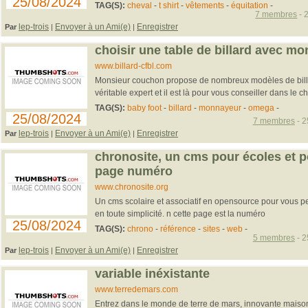
25/08/2024
TAG(S):
cheval
-
t shirt
-
vêtements
-
équitation
-
7 membres
- 
lep-trois
Envoyer à un Ami(e)
Enregistrer
Par
|
|
choisir une table de billard avec m
www.billard-cfbl.com
Monsieur couchon propose de nombreux modèles de billard
véritable expert et il est là pour vous conseiller dans le choix
TAG(S):
baby foot
-
billard
-
monnayeur
-
omega
-
25/08/2024
7 membres
- 2
lep-trois
Envoyer à un Ami(e)
Enregistrer
Par
|
|
chronosite, un cms pour écoles et p
page numéro
www.chronosite.org
Un cms scolaire et associatif en opensource pour vous pe
en toute simplicité. n cette page est la numéro
25/08/2024
TAG(S):
chrono
-
référence
-
sites
-
web
-
5 membres
- 2
lep-trois
Envoyer à un Ami(e)
Enregistrer
Par
|
|
variable inéxistante
www.terredemars.com
Entrez dans le monde de terre de mars, innovante mais