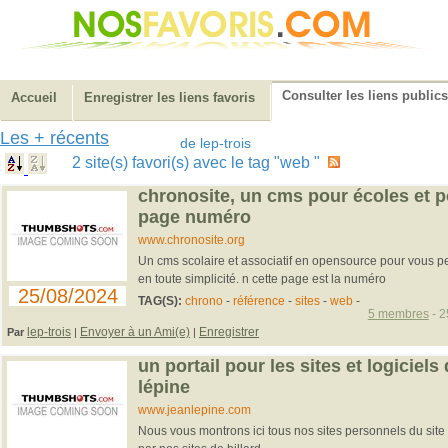
Consulter les liens publics
Accueil
Enregistrer les liens favoris
Les + récents
de lep-trois
2 site(s) favori(s) avec le tag "web "
chronosite, un cms pour écoles et p
page numéro
www.chronosite.org
Un cms scolaire et associatif en opensource pour vous pe
en toute simplicité. n cette page est la numéro
25/08/2024
TAG(S):
chrono
-
référence
-
sites
-
web
-
5 membres
- 2
lep-trois
Envoyer à un Ami(e)
Enregistrer
Par
|
|
un portail pour les sites et logiciels 
lépine
www.jeanlepine.com
Nous vous montrons ici tous nos sites personnels du site 