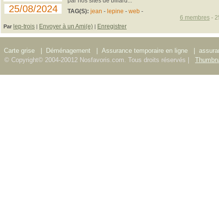
par nos sites de billard...
25/08/2024
TAG(S):
jean
-
lepine
-
web
-
6 membres
- 2
lep-trois
Envoyer à un Ami(e)
Enregistrer
Par
|
|
Carte grise
|
Déménagement
|
Assurance temporaire en ligne
|
assura
© Copyright© 2004-20012 Nosfavoris.com. Tous droits réservés |
Thumbna