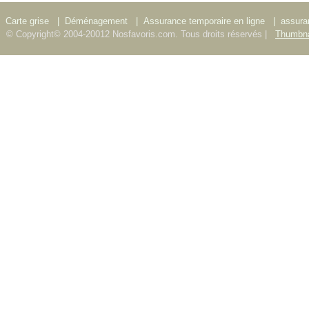
Carte grise
|
Déménagement
|
Assurance temporaire en ligne
|
assura
© Copyright© 2004-20012 Nosfavoris.com. Tous droits réservés |
Thumbna