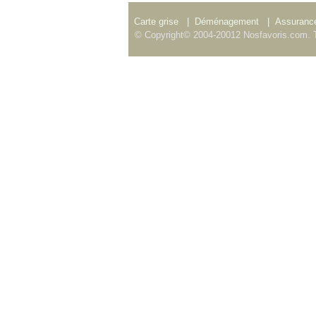
Carte grise
|
Déménagement
|
Assurance
© Copyright© 2004-20012 Nosfavoris.com. T