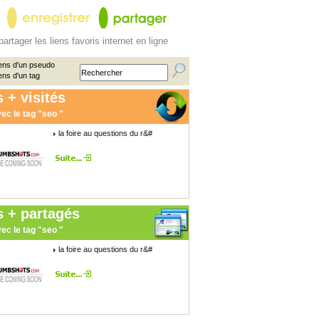
partager les liens favoris internet en ligne
ens d'un pseudo
ens d'un tag
 + visités
ec le tag "seo "
la foire au questions du r&#
s + partagés
ec le tag "seo "
la foire au questions du r&#