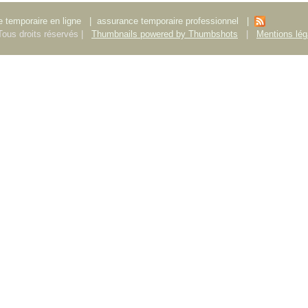
 temporaire en ligne
|
assurance temporaire professionnel
|
ous droits réservés |
Thumbnails powered by Thumbshots
|
Mentions lég