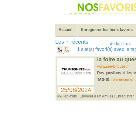
Accueil
Enregistrer les liens favoris
Les + récents
de lep-trois
1 site(s) favori(s) avec le t
la foire au qu
www.seo-briques.fr
Des questions et des r
TAG(S):
référencement
25/08/2024
lep-trois
Envoyer à un Ami(e)
Enregistrer
Par
|
|