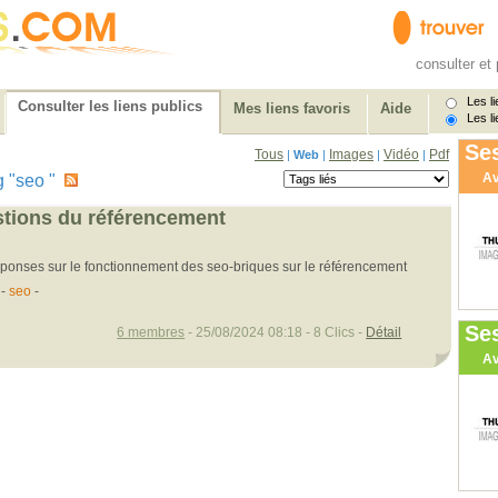
consulter et 
Les li
Consulter les liens publics
Mes liens favoris
Aide
Les li
Ses
Tous
Images
Vidéo
Pdf
|
Web
|
|
|
Av
ag "seo "
estions du référencement
éponses sur le fonctionnement des seo-briques sur le référencement
-
seo
-
Se
6 membres
- 25/08/2024 08:18 - 8 Clics -
Détail
Av