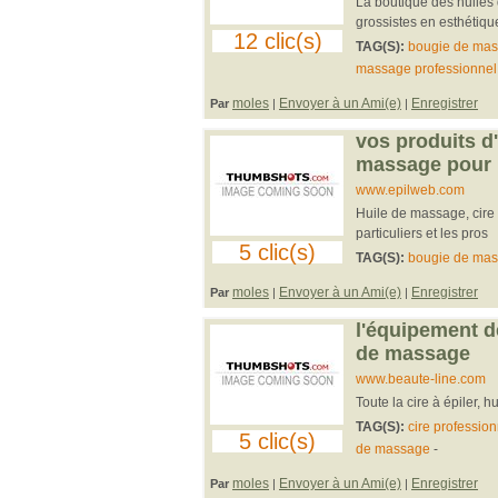
La boutique des huiles
grossistes en esthétiq
12 clic(s)
TAG(S):
bougie de ma
massage professionnel
moles
Envoyer à un Ami(e)
Enregistrer
Par
|
|
vos produits d'
massage pour l
www.epilweb.com
Huile de massage, cire 
particuliers et les pros
5 clic(s)
TAG(S):
bougie de ma
moles
Envoyer à un Ami(e)
Enregistrer
Par
|
|
l'équipement de 
de massage
www.beaute-line.com
Toute la cire à épiler, 
TAG(S):
cire profession
5 clic(s)
de massage
-
moles
Envoyer à un Ami(e)
Enregistrer
Par
|
|