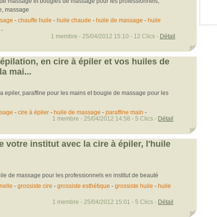
 de massage et bougies de massage pour les professionnels,
ue, massage
ssage
-
chauffe huile
-
huile chaude
-
huile de massage
-
huile
-
1 membre - 25/04/2012 15:10 - 12 Clics -
Détail
épilation, en cire à épiler et vos huiles de
a mai...
a epiler, paraffine pour les mains et bougie de massage pour les
ssage
-
cire à épiler
-
huile de massage
-
paraffine main
-
1 membre - 25/04/2012 14:58 - 5 Clics -
Détail
votre institut avec la cire à épiler, l'huile
huile de massage pour les professionnels en institut de beauté
nelle
-
grossiste cire
-
grossiste esthétique
-
grossiste huile
-
huile
1 membre - 25/04/2012 15:01 - 5 Clics -
Détail