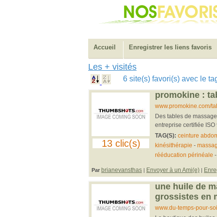
Accueil
Enregistrer les liens favoris
Les + visités
6 site(s) favori(s) avec le
promokine : t
www.promokine.com/tabl
Des tables de massage 
entreprise certifiée ISO
TAG(S):
ceinture abdo
13 clic(s)
kinésithérapie
-
massa
rééducation périnéale
brianevansthas
Envoyer à un Ami(e)
Enre
Par
|
|
une huile de m
grossistes en
www.du-temps-pour-so