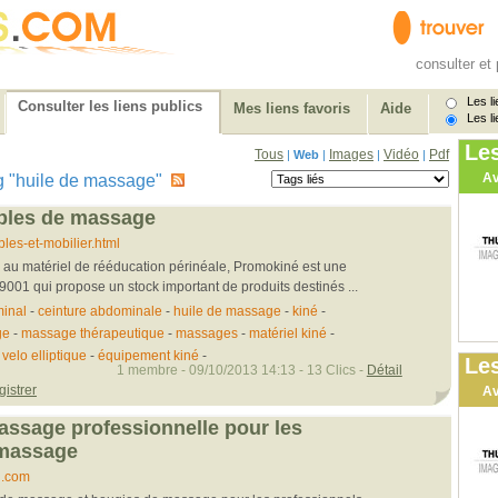
consulter et 
Les li
Consulter les liens publics
Mes liens favoris
Aide
Les li
Le
Tous
Images
Vidéo
Pdf
|
Web
|
|
|
Av
 tag "huile de massage"
ables de massage
es-et-mobilier.html
au matériel de rééducation périnéale, Promokiné est une
 9001 qui propose un stock important de produits destinés ...
minal
-
ceinture abdominale
-
huile de massage
-
kiné
-
ge
-
massage thérapeutique
-
massages
-
matériel kiné
-
-
velo elliptique
-
équipement kiné
-
Les
1 membre - 09/10/2013 14:13 - 13 Clics -
Détail
gistrer
Av
assage professionnelle pour les
 massage
i.com