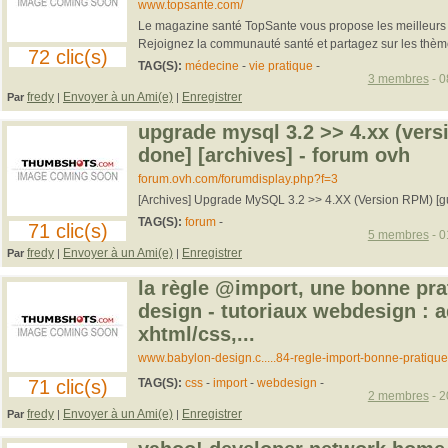
www.topsante.com/
Le magazine santé TopSante vous propose les meilleurs c
Rejoignez la communauté santé et partagez sur les thème
72 clic(s)
TAG(S):
médecine
-
vie pratique
-
3 membres
- 0
fredy
Envoyer à un Ami(e)
Enregistrer
Par
|
|
upgrade mysql 3.2 >> 4.xx (vers
done] [archives] - forum ovh
forum.ovh.com/forumdisplay.php?f=3
[Archives] Upgrade MySQL 3.2 >> 4.XX (Version RPM) [
TAG(S):
forum
-
71 clic(s)
5 membres
- 0
fredy
Envoyer à un Ami(e)
Enregistrer
Par
|
|
la règle @import, une bonne pra
design - tutoriaux webdesign : 
xhtml/css,...
www.babylon-design.c.....84-regle-import-bonne-pratique
71 clic(s)
TAG(S):
css
-
import
-
webdesign
-
2 membres
- 2
fredy
Envoyer à un Ami(e)
Enregistrer
Par
|
|