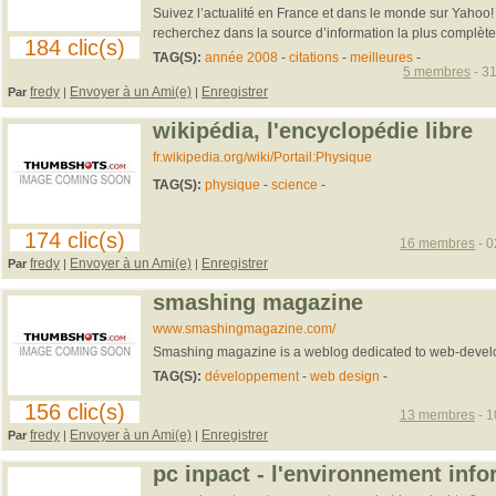
Suivez l’actualité en France et dans le monde sur Yahoo! 
recherchez dans la source d’information la plus complète 
184 clic(s)
TAG(S):
année 2008
-
citations
-
meilleures
-
5 membres
- 31
fredy
Envoyer à un Ami(e)
Enregistrer
Par
|
|
wikipédia, l'encyclopédie libre
fr.wikipedia.org/wiki/Portail:Physique
TAG(S):
physique
-
science
-
174 clic(s)
16 membres
- 0
fredy
Envoyer à un Ami(e)
Enregistrer
Par
|
|
smashing magazine
www.smashingmagazine.com/
Smashing magazine is a weblog dedicated to web-devel
TAG(S):
développement
-
web design
-
156 clic(s)
13 membres
- 1
fredy
Envoyer à un Ami(e)
Enregistrer
Par
|
|
pc inpact - l'environnement inf