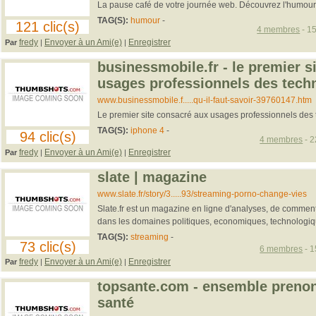
La pause café de votre journée web. Découvrez l'humour 
TAG(S):
humour
-
121 clic(s)
4 membres
- 15
fredy
Envoyer à un Ami(e)
Enregistrer
Par
|
|
businessmobile.fr - le premier s
usages professionnels des tech
www.businessmobile.f.....qu-il-faut-savoir-39760147.htm
Le premier site consacré aux usages professionnels des 
TAG(S):
iphone 4
-
94 clic(s)
4 membres
- 2
fredy
Envoyer à un Ami(e)
Enregistrer
Par
|
|
slate | magazine
www.slate.fr/story/3.....93/streaming-porno-change-vies
Slate.fr est un magazine en ligne d'analyses, de commenta
dans les domaines politiques, economiques, technologiqu
TAG(S):
streaming
-
73 clic(s)
6 membres
- 1
fredy
Envoyer à un Ami(e)
Enregistrer
Par
|
|
topsante.com - ensemble prenon
santé