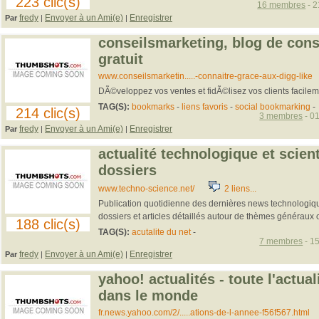
223 clic(s)
16 membres
- 2
fredy
Envoyer à un Ami(e)
Enregistrer
Par
|
|
conseilsmarketing, blog de cons
gratuit
www.conseilsmarketin.....-connaitre-grace-aux-digg-like
DÃ©veloppez vos ventes et fidÃ©lisez vos clients facilem
TAG(S):
bookmarks
-
liens favoris
-
social bookmarking
-
214 clic(s)
3 membres
- 01
fredy
Envoyer à un Ami(e)
Enregistrer
Par
|
|
actualité technologique et scien
dossiers
www.techno-science.net/
2 liens...
Publication quotidienne des dernières news technologique
dossiers et articles détaillés autour de thèmes généraux o
188 clic(s)
TAG(S):
acutalite du net
-
7 membres
- 15
fredy
Envoyer à un Ami(e)
Enregistrer
Par
|
|
yahoo! actualités - toute l'actual
dans le monde
fr.news.yahoo.com/2/.....ations-de-l-annee-f56f567.html