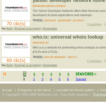
yahoo! developer network home
developer.yahoo.com/yui/
The Yahoo! Developer Network offers Web Services and AP
developers to build applications and mashups
TAG(S):
carrousel
-
javascript
-
yui docs
-
70 clic(s)
3 membres
- 1
fredy
Envoyer à un Ami(e)
Enregistrer
Par
|
|
who.is: universal whois lookup
www.who.is/
Who.is is a website for performing whois lookups on do
gTLDs and ccTLDs.
TAG(S):
nom de domaine
-
who is
-
69 clic(s)
2 membres
- 2
fredy
Envoyer à un Ami(e)
Enregistrer
Par
|
|
1
2
3
4
5
6
Suivant
Accueil
|
Enregistrer un lien favori
|
consulter les favoris publics
|
mes 
© Copyright© 2004-2009 Nosfavoris.com. Tous droits réservés |
Thumbnai