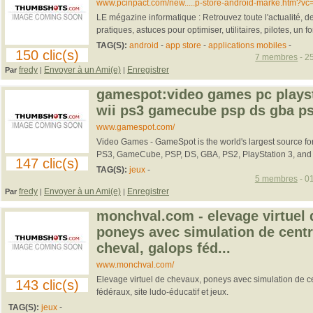
www.pcinpact.com/new.....p-store-android-marke.htm?vc
LE mégazine informatique : Retrouvez toute l'actualité, de
pratiques, astuces pour optimiser, utilitaires, pilotes, un fo
TAG(S):
android
-
app store
-
applications mobiles
-
150 clic(s)
7 membres
- 2
fredy
Envoyer à un Ami(e)
Enregistrer
Par
|
|
gamespot:video games pc playst
wii ps3 gamecube psp ds gba ps
www.gamespot.com/
Video Games - GameSpot is the world's largest source for
PS3, GameCube, PSP, DS, GBA, PS2, PlayStation 3, and 
147 clic(s)
TAG(S):
jeux
-
5 membres
- 01
fredy
Envoyer à un Ami(e)
Enregistrer
Par
|
|
monchval.com - elevage virtuel 
poneys avec simulation de centr
cheval, galops féd...
www.monchval.com/
Elevage virtuel de chevaux, poneys avec simulation de ce
143 clic(s)
fédéraux, site ludo-éducatif et jeux.
TAG(S):
jeux
-