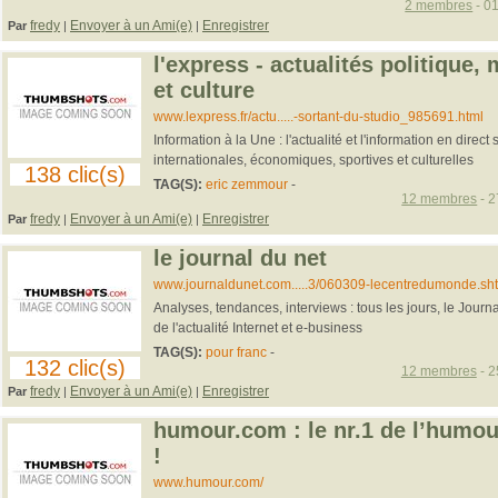
2 membres
- 01
fredy
Envoyer à un Ami(e)
Enregistrer
Par
|
|
l'express - actualités politique
et culture
www.lexpress.fr/actu.....-sortant-du-studio_985691.html
Information à la Une : l'actualité et l'information en direct 
internationales, économiques, sportives et culturelles
138 clic(s)
TAG(S):
eric zemmour
-
12 membres
- 2
fredy
Envoyer à un Ami(e)
Enregistrer
Par
|
|
le journal du net
www.journaldunet.com.....3/060309-lecentredumonde.sh
Analyses, tendances, interviews : tous les jours, le Journ
de l'actualité Internet et e-business
TAG(S):
pour franc
-
132 clic(s)
12 membres
- 2
fredy
Envoyer à un Ami(e)
Enregistrer
Par
|
|
humour.com : le nr.1 de l’humou
!
www.humour.com/