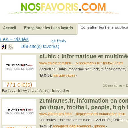
Consulter les liens publics
Accueil
Enregistrer les liens favoris
Les + visités
de fredy
109 site(s) favori(s)
clubic : informatique et multimé
www.clubic.com/artic.....s-bookmarks-ie7-firefox-3.html
Accueil de Clubic (magazine high tech, téléchargement, jeu
TAG(S):
marque pages
-
771 clic(s)
10 membres
- 1
fredy
Envoyer à un Ami(e)
Enregistrer
Par
|
|
20minutes.fr, information en cont
politique, football, people, high 
www.20minutes.fr/art.....deplacements-autorisation-insu
20minutes.fr, information en continu. Actualités, Politique
TAG(S):
enregistre déplacements
-
iphone
-