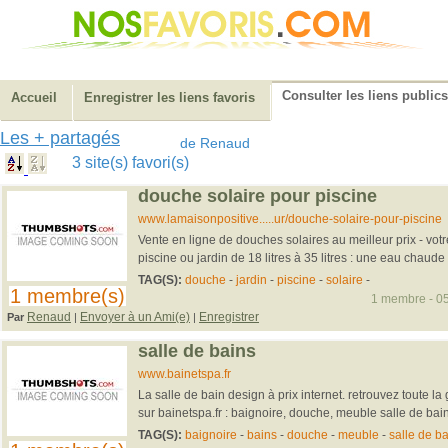
Consulter les liens publics
Accueil
Enregistrer les liens favoris
Les + partagés
de Renaud
3 site(s) favori(s)
douche solaire pour piscine
www.lamaisonpositive.....ur/douche-solaire-pour-piscine
Vente en ligne de douches solaires au meilleur prix - vot
piscine ou jardin de 18 litres à 35 litres : une eau chaude 
TAG(S):
douche
-
jardin
-
piscine
-
solaire
-
1 membre(s)
1 membre - 05
Renaud
Envoyer à un Ami(e)
Enregistrer
Par
|
|
salle de bains
www.bainetspa.fr
La salle de bain design à prix internet. retrouvez toute l
sur bainetspa.fr : baignoire, douche, meuble salle de bain,
TAG(S):
baignoire
-
bains
-
douche
-
meuble
-
salle de ba