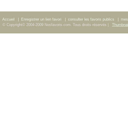
Accueil
|
Enregistrer un lien favori
|
consulter les favoris publics
|
mes 
© Copyright© 2004-2009 Nosfavoris.com. Tous droits réservés |
Thumbnai