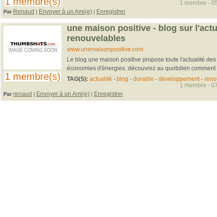
1 membre(s)
1 membre - 05
Renaud
Envoyer à un Ami(e)
Enregistrer
Par
|
|
une maison positive - blog sur l'act
renouvelables
www.unemaisonpositive.com
Le blog une maison positive propose toute l'actualité de
économies d'énergies. découvrez au quotidien comment f
1 membre(s)
TAG(S):
actualité
-
blog
-
durable
-
développement
-
reno
1 membre - 07
renaud
Envoyer à un Ami(e)
Enregistrer
Par
|
|