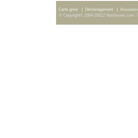
Carte grise
|
Déménagement
|
Assurance
© Copyright© 2004-20012 Nosfavoris.com. T