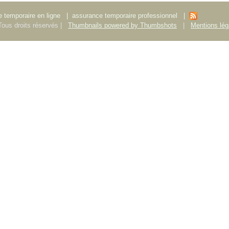
 temporaire en ligne
|
assurance temporaire professionnel
|
ous droits réservés |
Thumbnails powered by Thumbshots
|
Mentions lég