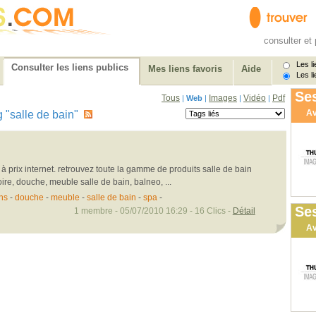
consulter et 
Les li
Consulter les liens publics
Mes liens favoris
Aide
Les li
Ses
Tous
Images
Vidéo
Pdf
|
Web
|
|
|
Av
ag "salle de bain"
à prix internet. retrouvez toute la gamme de produits salle de bain
oire, douche, meuble salle de bain, balneo, ...
ns
-
douche
-
meuble
-
salle de bain
-
spa
-
Ses
1 membre - 05/07/2010 16:29 - 16 Clics -
Détail
Av