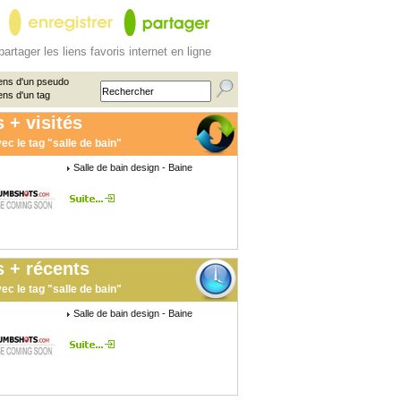
partager les liens favoris internet en ligne
ens d'un pseudo
ens d'un tag
 + visités
ec le tag "salle de bain"
Salle de bain design - Baine
 + récents
ec le tag "salle de bain"
Salle de bain design - Baine