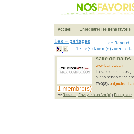
Accueil
Enregistrer les liens favoris
Les + partagés
de Renaud
1 site(s) favori(s) avec le t
salle de bains
www.bainetspa.fr
La salle de bain design 
sur bainetspa.fr : baign
TAG(S):
baignoire
-
bai
1 membre(s)
Renaud
Envoyer à un Ami(e)
Enregistrer
Par
|
|