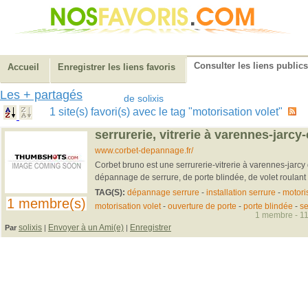
Consulter les liens publics
Accueil
Enregistrer les liens favoris
Les + partagés
de solixis
1 site(s) favori(s) avec le tag "motorisation volet"
serrurerie, vitrerie à varennes-jarcy
www.corbet-depannage.fr/
Corbet bruno est une serrurerie-vitrerie à varennes-jarcy q
dépannage de serrure, de porte blindée, de volet roulant a
TAG(S):
dépannage serrure
-
installation serrure
-
motoris
1 membre(s)
motorisation volet
-
ouverture de porte
-
porte blindée
-
se
1 membre - 11
solixis
Envoyer à un Ami(e)
Enregistrer
Par
|
|