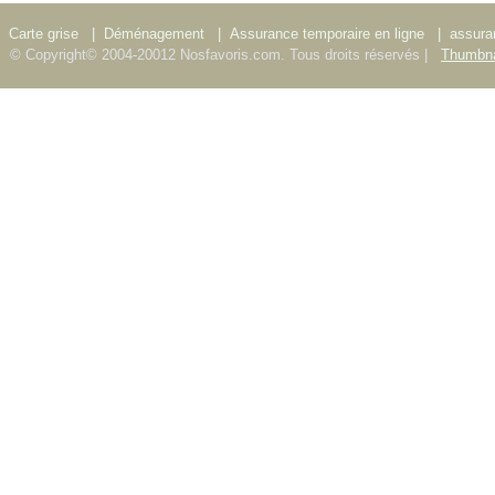
Carte grise
|
Déménagement
|
Assurance temporaire en ligne
|
assura
© Copyright© 2004-20012 Nosfavoris.com. Tous droits réservés |
Thumbna