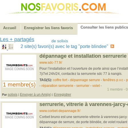
Consulter les liens publics
Accueil
Enregistrer les liens favoris
Les + partagés
de solixis
2 site(s) favori(s) avec le tag "porte blindee"
dépannage et installation serrurerie
www.sdc-77.fr/
Pour l’installation et l’ouverture de porte ainsi que l’inst
7j/7et 24h/24, contactez la serrurerie sdc 77 à nangis.
TAG(S):
coffre fort
-
dépannage serrure
-
fenêtres p.v.c
-
p
1 membre(s)
-
réparation serrurerie
-
serrurier
-
volet
-
1 membre - 08
solixis
Envoyer à un Ami(e)
Enregistrer
Par
|
|
serrurerie, vitrerie à varennes-jarcy
www.corbet-depannage.fr/
Corbet bruno est une serrurerie-vitrerie à varennes-jarcy q
dépannage de serrure, de porte blindée, de volet roulant a