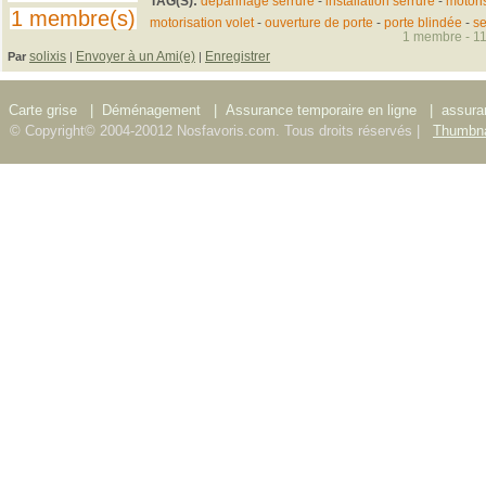
TAG(S):
dépannage serrure
-
installation serrure
-
motoris
1 membre(s)
motorisation volet
-
ouverture de porte
-
porte blindée
-
se
1 membre - 11
solixis
Envoyer à un Ami(e)
Enregistrer
Par
|
|
Carte grise
|
Déménagement
|
Assurance temporaire en ligne
|
assura
© Copyright© 2004-20012 Nosfavoris.com. Tous droits réservés |
Thumbna