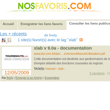
Consulter les liens publics
Accueil
Enregistrer les liens favoris
Les + récents
de fredy
1 site(s) favori(s) avec le tag "xlab"
xlab v 9.0a - documentation
www.dsi.cnrs.fr/labo.....eVersion/ManuelUtilisation.pdf
Cette documentation est destinée aux gestionnaires de lab
d'emploi détaillé des fonctions courantes du logiciel.
TAG(S):
manuel
-
xlab
-
12/05/2009
5 membres
- 12
fredy
Envoyer à un Ami(e)
Enregistrer
Par
|
|