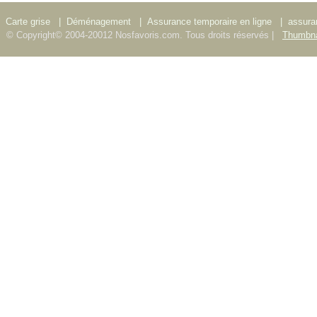
Carte grise
|
Déménagement
|
Assurance temporaire en ligne
|
assura
© Copyright© 2004-20012 Nosfavoris.com. Tous droits réservés |
Thumbna