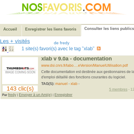
Consulter les liens publics
Accueil
Enregistrer les liens favoris
Les + visités
de fredy
1 site(s) favori(s) avec le tag "xlab"
xlab v 9.0a - documentation
www.dsi.cnrs.fr/labo.....eVersion/ManuelUtilisation.pdf
Cette documentation est destinée aux gestionnaires de lab
d'emploi détaillé des fonctions courantes du logiciel.
TAG(S):
manuel
-
xlab
-
143 clic(s)
5 membres
- 12
fredy
Envoyer à un Ami(e)
Enregistrer
Par
|
|