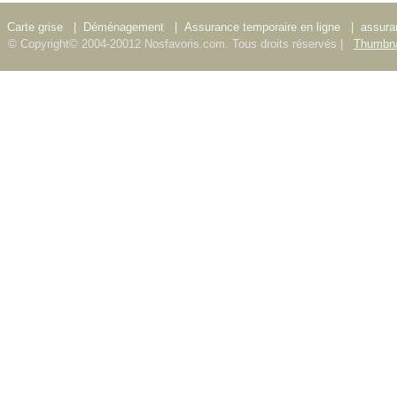
Carte grise
|
Déménagement
|
Assurance temporaire en ligne
|
assura
© Copyright© 2004-20012 Nosfavoris.com. Tous droits réservés |
Thumbna