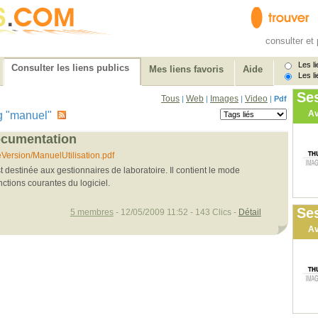
consulter et 
Les li
Consulter les liens publics
Mes liens favoris
Aide
Les li
Se
Tous
Web
Images
Video
|
|
|
|
Pdf
Av
tag "manuel"
documentation
.eVersion/ManuelUtilisation.pdf
 destinée aux gestionnaires de laboratoire. Il contient le mode
nctions courantes du logiciel.
Ses
5 membres
- 12/05/2009 11:52 - 143 Clics -
Détail
Av