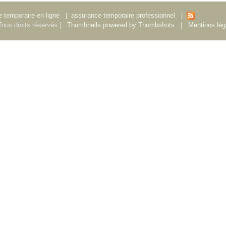
 temporaire en ligne
|
assurance temporaire professionnel
|
ous droits réservés |
Thumbnails powered by Thumbshots
|
Mentions lég