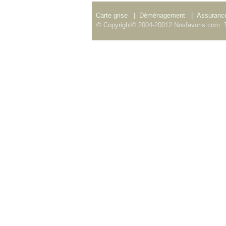
Carte grise
|
Déménagement
|
Assurance
© Copyright© 2004-20012 Nosfavoris.com. T