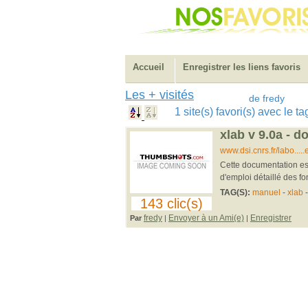
Accueil
Enregistrer les liens favoris
Les + visités
de fredy
1 site(s) favori(s) avec le 
xlab v 9.0a - 
www.dsi.cnrs.fr/labo....
Cette documentation est
d'emploi détaillé des fo
TAG(S):
manuel
-
xlab
-
143 clic(s)
fredy
Envoyer à un Ami(e)
Enregistrer
Par
|
|