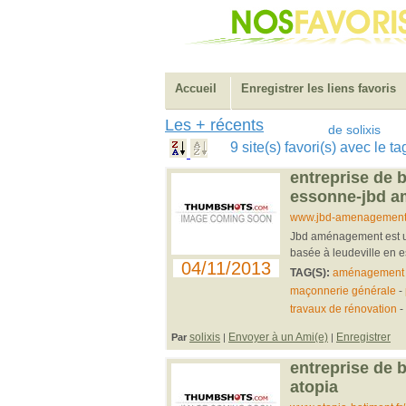
Accueil
Enregistrer les liens favoris
Les + récents
de solixis
9 site(s) favori(s) avec le 
entreprise de 
essonne-jbd 
www.jbd-amenagement.
Jbd aménagement est un
basée à leudeville en e
04/11/2013
TAG(S):
aménagement e
maçonnerie générale
-
travaux de rénovation
-
solixis
Envoyer à un Ami(e)
Enregistrer
Par
|
|
entreprise de 
atopia