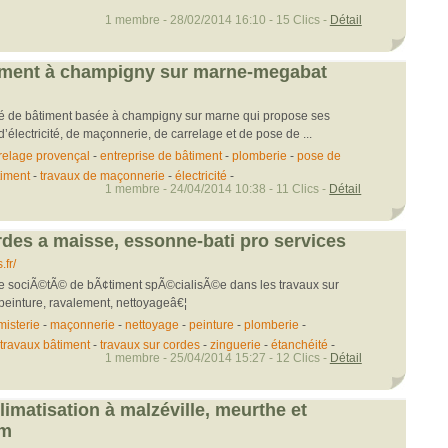
1 membre - 28/02/2014 16:10 - 15 Clics -
Détail
timent à champigny sur marne-megabat
é de bâtiment basée à champigny sur marne qui propose ses
’électricité, de maçonnerie, de carrelage et de pose de ...
relage provençal
-
entreprise de bâtiment
-
plomberie
-
pose de
timent
-
travaux de maçonnerie
-
électricité
-
1 membre - 24/04/2014 10:38 - 11 Clics -
Détail
rdes a maisse, essonne-bati pro services
fr/
une sociÃ©tÃ© de bÃ¢timent spÃ©cialisÃ©e dans les travaux sur
peinture, ravalement, nettoyageâ€¦
misterie
-
maçonnerie
-
nettoyage
-
peinture
-
plomberie
-
travaux bâtiment
-
travaux sur cordes
-
zinguerie
-
étanchéité
-
1 membre - 25/04/2014 15:27 - 12 Clics -
Détail
limatisation à malzéville, meurthe et
im