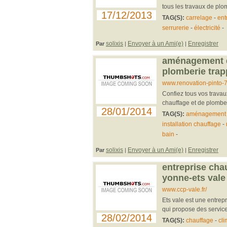
tous les travaux de plom
17/12/2013
TAG(S):
carrelage
-
ent
serrurerie
-
électricité
-
solixis
Envoyer à un Ami(e)
Enregistrer
Par
|
|
aménagement d'i
plomberie trapp
www.renovation-pinto-
Confiez tous vos travau
chauffage et de plomber
28/01/2014
TAG(S):
aménagement i
installation chauffage
-
bain
-
solixis
Envoyer à un Ami(e)
Enregistrer
Par
|
|
entreprise chau
yonne-ets vale
www.ccp-vale.fr/
Ets vale est une entrep
qui propose des servic
28/02/2014
TAG(S):
chauffage
-
cli