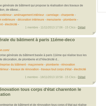
se générale de bâtiment qui propose la réalisation des travaux de
ion, de d&eac...
xtérieur
-
aménagement intérieur
-
carrelage
-
charpente
-
n extérieure
-
décoration intérieure
-
menuiserie
-
plomberie
-
nt
-
électricité
-
1 membre - 11/11/2013 17:06 - 15 Clics -
Détail
érale du bâtiment à paris 11éme-deco
on.com/
prise générale du bâtiment basée à paris 11éme qui réalise tous les
e décoration, de plomberie et d?électricité d...
treprise du bâtiment
-
maçonnerie
-
plomberie
-
rénovation
térieur
-
travaux de rénovation
-
travaux tout corps d'état
-
électricité
1 membre - 18/11/2013 10:58 - 15 Clics -
Détail
rénovation tous corps d'état charenton le
ation
entreprise de bâtiment et de rénovation tous corps d’état qui réalise