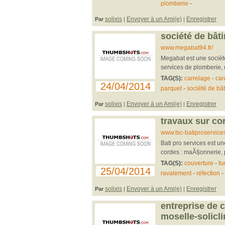
plomberie
-
solixis
Envoyer à un Ami(e)
Enregistrer
Par
|
|
société de bâ
www.megabat94.fr/
Megabat est une sociét
services de plomberie, d
TAG(S):
carrelage
-
car
24/04/2014
parquet
-
société de bâ
solixis
Envoyer à un Ami(e)
Enregistrer
Par
|
|
travaux sur co
www.tsc-batiproservices.
Bati pro services est 
cordes : maÃ§onnerie, 
TAG(S):
couverture
-
fu
25/04/2014
ravalement
-
réfection
-
solixis
Envoyer à un Ami(e)
Enregistrer
Par
|
|
entreprise de c
moselle-solicl