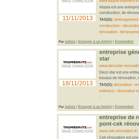
www.atopia-batiment.fr/
Atopia est une entrepri
construction, de rénovat
11/11/2013
TAG(S):
aménagement e
construction
-
décoratio
rénovation
-
terrasseme
solixis
Envoyer à un Ami(e)
Enregistrer
Par
|
|
entreprise gén
star
www.decostar-renovati
Deco star est une entre
travaux de rénovation, d
18/11/2013
TAG(S):
décoration
-
en
extérieur
-
rénovation in
-
solixis
Envoyer à un Ami(e)
Enregistrer
Par
|
|
entreprise de 
pont-cek rénov
www.cek-renovation.fr/
Cek rénovation est une 