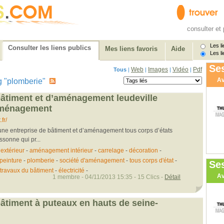
consulter et 
Les li
Consulter les liens publics
Mes liens favoris
Aide
Les li
Ses
Web
Images
Vidéo
Pdf
Tous
|
|
|
|
Av
tag "plomberie"
bâtiment et d’aménagement leudeville
aménagement
fr/
e entreprise de bâtiment et d’aménagement tous corps d’états
ssonne qui pr...
xtérieur
-
aménagement intérieur
-
carrelage
-
décoration
-
peinture
-
plomberie
-
société d'aménagement
-
tous corps d'état
-
Se
travaux du bâtiment
-
électricité
-
Av
1 membre - 04/11/2013 15:35 - 15 Clics -
Détail
bâtiment à puteaux en hauts de seine-