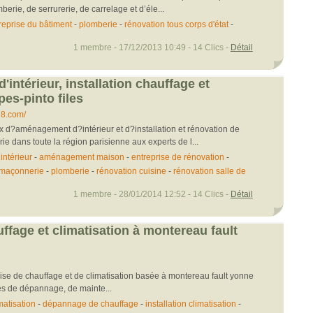
berie, de serrurerie, de carrelage et d’éle...
reprise du bâtiment
-
plomberie
-
rénovation tous corps d'état
-
1 membre - 17/12/2013 10:49 - 14 Clics -
Détail
ntérieur, installation chauffage et
es-pinto files
78.com/
x d?aménagement d?intérieur et d?installation et rénovation de
ie dans toute la région parisienne aux experts de l...
ntérieur
-
aménagement maison
-
entreprise de rénovation
-
maçonnerie
-
plomberie
-
rénovation cuisine
-
rénovation salle de
1 membre - 28/01/2014 12:52 - 14 Clics -
Détail
ffage et climatisation à montereau fault
rise de chauffage et de climatisation basée à montereau fault yonne
es de dépannage, de mainte...
matisation
-
dépannage de chauffage
-
installation climatisation
-