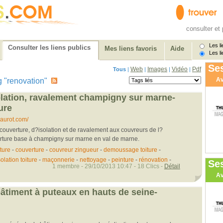
consulter et 
Les li
Consulter les liens publics
Mes liens favoris
Aide
Les li
Ses
Web
Images
Vidéo
Pdf
Tous
|
|
|
|
Av
tag "renovation"
olation, ravalement champigny sur marne-
ure
aurot.com/
couverture, d?isolation et de ravalement aux couvreurs de l?
erture base à champigny sur marne en val de marne.
ture
-
couverture
-
couvreur zingueur
-
demoussage toiture
-
solation toiture
-
maçonnerie
-
nettoyage
-
peinture
-
rénovation
-
Se
1 membre - 29/10/2013 10:47 - 18 Clics -
Détail
Av
bâtiment à puteaux en hauts de seine-