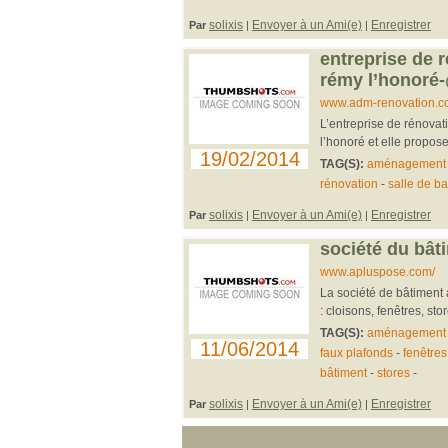
solixis
Envoyer à un Ami(e)
Enregistrer
Par
|
|
entreprise de r
rémy l’honoré
www.adm-renovation.c
L’entreprise de rénovat
l’honoré et elle propos
19/02/2014
TAG(S):
aménagement 
rénovation
-
salle de ba
solixis
Envoyer à un Ami(e)
Enregistrer
Par
|
|
société du bât
www.apluspose.com/
La société de bâtiment
: cloisons, fenêtres, sto
TAG(S):
aménagement
11/06/2014
faux plafonds
-
fenêtres
bâtiment
-
stores
-
solixis
Envoyer à un Ami(e)
Enregistrer
Par
|
|