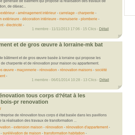
se générale de bâtiment qui propose la réalisation des travaux de
ion, de d&eac...
xtérieur
-
aménagement intérieur
-
carrelage
-
charpente
-
n extérieure
-
décoration intérieure
-
menuiserie
-
plomberie
-
nt
-
électricité
-
1 membre - 11/11/2013 17:06 - 15 Clics -
Détail
iment et de gros œuvre à lorraine-mk bat
de bâtiment et de gros œuvre basée à lorraine qui propose les
 de charpente et de rénovation pour maison ou appartement.
os œuvre
-
maçonnerie
-
rénovation
-
rénovation maisons
-
société
ent
-
1 membre - 06/01/2014 10:28 - 13 Clics -
Détail
rénovation tous corps d?état à les
 bois-pr renovation
/
ntreprise de rénovation tous corps d état basée dans les pavillons
 la réalisation des travaux de transformation ...
ovation
-
extension maison
-
rénovation
-
rénovation d'appartement
-
-
surélévation de maison
-
transformation habitation
-