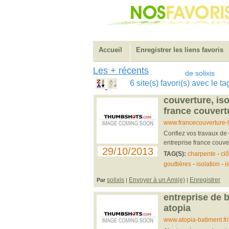
Accueil
Enregistrer les liens favoris
Les + récents
de solixis
6 site(s) favori(s) avec le 
couverture, is
france couvert
www.francecouverture-l
Confiez vos travaux de 
entreprise france couv
29/10/2013
TAG(S):
charpente
-
clô
gouttières
-
isolation
-
i
solixis
Envoyer à un Ami(e)
Enregistrer
Par
|
|
entreprise de 
atopia
www.atopia-batiment.fr/