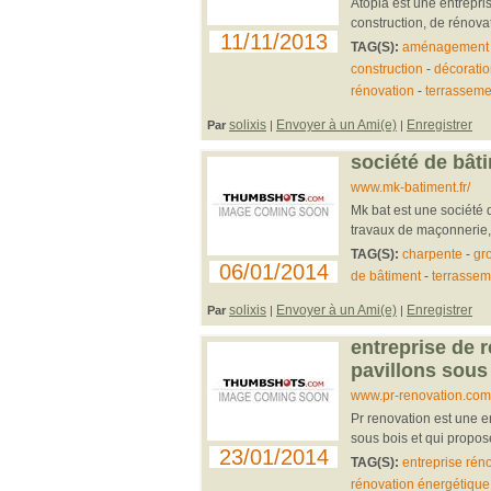
Atopia est une entrepri
construction, de rénovat
11/11/2013
TAG(S):
aménagement e
construction
-
décoratio
rénovation
-
terrasseme
solixis
Envoyer à un Ami(e)
Enregistrer
Par
|
|
société de bât
www.mk-batiment.fr/
Mk bat est une société 
travaux de maçonnerie,
TAG(S):
charpente
-
gr
06/01/2014
de bâtiment
-
terrassem
solixis
Envoyer à un Ami(e)
Enregistrer
Par
|
|
entreprise de 
pavillons sous
www.pr-renovation.com
Pr renovation est une e
sous bois et qui propose
23/01/2014
TAG(S):
entreprise rén
rénovation énergétique