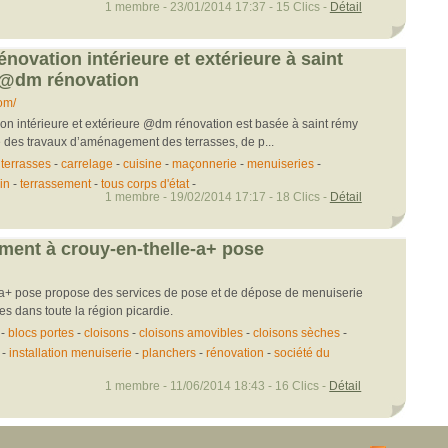
1 membre - 23/01/2014 17:37 - 15 Clics -
Détail
énovation intérieure et extérieure à saint
-@dm rénovation
om/
ion intérieure et extérieure @dm rénovation est basée à saint rémy
e des travaux d’aménagement des terrasses, de p...
terrasses
-
carrelage
-
cuisine
-
maçonnerie
-
menuiseries
-
in
-
terrassement
-
tous corps d'état
-
1 membre - 19/02/2014 17:17 - 18 Clics -
Détail
iment à crouy-en-thelle-a+ pose
 a+ pose propose des services de pose et de dépose de menuiserie
res dans toute la région picardie.
-
blocs portes
-
cloisons
-
cloisons amovibles
-
cloisons sèches
-
-
installation menuiserie
-
planchers
-
rénovation
-
société du
1 membre - 11/06/2014 18:43 - 16 Clics -
Détail