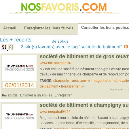
Consulter les liens publics
Accueil
Enregistrer les liens favoris
Les + récents
de solixis
2 site(s) favori(s) avec le tag "societe de batiment"
société de bâtiment et de gros œuvr
www.mk-batiment.fr/
Mk bat est une société de bâtiment et de gros œuvre basé
travaux de maçonnerie, de charpente et de rénovation p
TAG(S):
charpente
-
gros œuvre
-
maçonnerie
-
rénovati
06/01/2014
de bâtiment
-
terrassement
-
1 membre - 06
solixis
Envoyer à un Ami(e)
Enregistrer
Par
|
|
société de bâtiment à champigny s
www.megabat94.fr/
Megabat est une société de bâtiment basée à champigny
services de plomberie, d’électricité, de maçonnerie, de ca