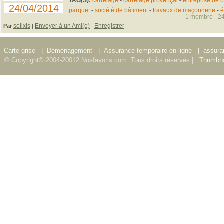
TAG(S):
carrelage
-
carrelage provençal
-
entreprise de 
24/04/2014
parquet
-
société de bâtiment
-
travaux de maçonnerie
-
é
1 membre - 24
solixis
Envoyer à un Ami(e)
Enregistrer
Par
|
|
Carte grise
|
Déménagement
|
Assurance temporaire en ligne
|
assura
© Copyright© 2004-20012 Nosfavoris.com. Tous droits réservés |
Thumbna