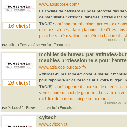
www.apluspose.com/
La société de bâtiment a+ pose propose des ser
de menuiserie : cloisons, fenêtres, stores dans to
TAG(S):
aménagement
-
blocs portes
-
cloison
16 clic(s)
cloisons sèches
-
faux plafonds
-
fenêtres
-
inst
planchers
-
rénovation
-
société du bâtiment
-
s
1 membre - 11
solixis
Envoyer à un Ami(e)
Enregistrer
Par
|
|
mobilier de bureau par attitudes-bur
meubles professionnels pour l'entre
www.attitudes-bureaux.fr/
Attitudes-bureaux sélectionne le meilleur mobilie
pour répondre à vos besoins et à votre budget. n
26 clic(s)
TAG(S):
aménagement
-
bureau de direction
-
b
verre
-
bureau haut de gamme
-
bureaux en ver
mobilier de bureau
-
siège de bureau
-
2 membres
- 2
Mr.boss75
Envoyer à un Ami(e)
Enregistrer
Par
|
|
cyltech
www.cyltech.eu