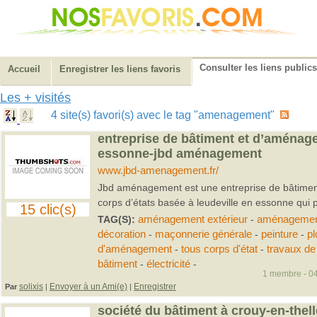
Consulter les liens publics
Accueil
Enregistrer les liens favoris
Les + visités
4 site(s) favori(s) avec le tag "amenagement"
entreprise de bâtiment et d’aménage
essonne-jbd aménagement
www.jbd-amenagement.fr/
Jbd aménagement est une entreprise de bâtime
corps d’états basée à leudeville en essonne qui pr
15 clic(s)
TAG(S):
aménagement extérieur
-
aménagement
décoration
-
maçonnerie générale
-
peinture
-
pl
d'aménagement
-
tous corps d'état
-
travaux de
bâtiment
-
électricité
-
1 membre - 04
solixis
Envoyer à un Ami(e)
Enregistrer
Par
|
|
société du bâtiment à crouy-en-thel