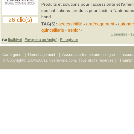
Produits et solutions pour l'accessibilité et l'am
des habitations. produits pour l'aide à l'autono
hand...
26 clic(s)
TAG(S):
accessibilité
-
aménagement
-
autonom
quincaillerie
-
senior
-
1 membre - 12
lbathivel
Envoyer à un Ami(e)
Enregistrer
Par
|
|
Carte grise
|
Déménagement
|
Assurance temporaire en ligne
|
assura
© Copyright© 2004-20012 Nosfavoris.com. Tous droits réservés |
Thumbna