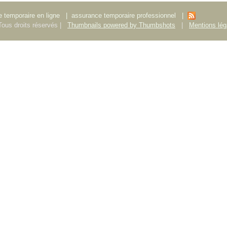
 temporaire en ligne
|
assurance temporaire professionnel
|
ous droits réservés |
Thumbnails powered by Thumbshots
|
Mentions lég