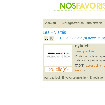
Accueil
Enregistrer les liens favoris
Les + visités
1 site(s) favori(s) avec le t
cyltech
www.cyltech.eu
Produits et solutions po
habitations. produits p
TAG(S):
accessibilité
-
26 clic(s)
senior
-
lbathivel
Envoyer à un Ami(e)
Enregistrer
Par
|
|