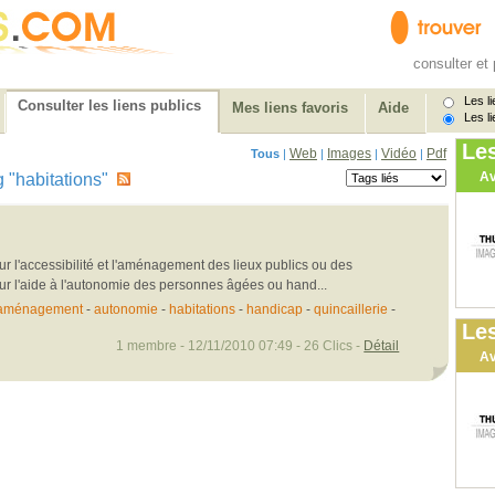
consulter et 
Les li
Consulter les liens publics
Mes liens favoris
Aide
Les li
Le
Web
Images
Vidéo
Pdf
Tous
|
|
|
|
Av
ag "habitations"
ur l'accessibilité et l'aménagement des lieux publics ou des
our l'aide à l'autonomie des personnes âgées ou hand...
aménagement
-
autonomie
-
habitations
-
handicap
-
quincaillerie
-
Les
1 membre - 12/11/2010 07:49 - 26 Clics -
Détail
Av