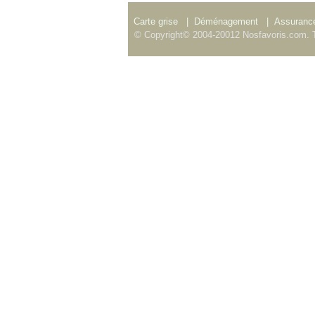
Carte grise
|
Déménagement
|
Assurance
© Copyright© 2004-20012 Nosfavoris.com. T