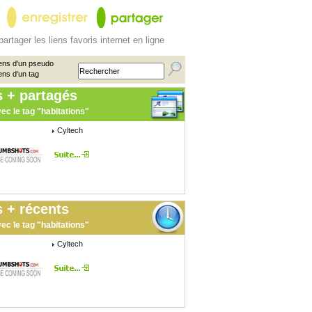
partager les liens favoris internet en ligne
ens d'un pseudo
ens d'un tag
s + partagés
ec le tag "habitations"
Cyltech
 + récents
ec le tag "habitations"
Cyltech