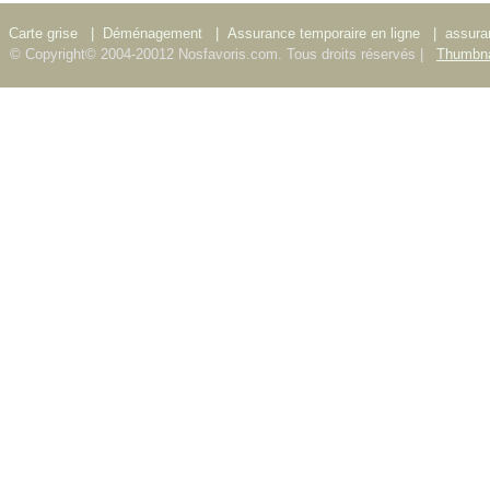
Carte grise
|
Déménagement
|
Assurance temporaire en ligne
|
assura
© Copyright© 2004-20012 Nosfavoris.com. Tous droits réservés |
Thumbna