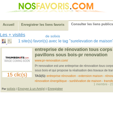
Consulter les liens publics
Accueil
Enregistrer les liens favoris
Les + visités
de solixis
1 site(s) favori(s) avec le tag "surelevation de maiso
entreprise de rénovation tous corps 
pavillons sous bois-pr renovation
www.pr-renovation.com/
Pr renovation est une entreprise de rénovation tous corps
sous bois et qui propose la réalisation des travaux de tran
15 clic(s)
TAG(S):
entreprise rénovation
-
extension maison
-
rénov
rénovation énergétique
-
surélévation de maison
-
transf
1 membre - 23
solixis
Envoyer à un Ami(e)
Enregistrer
Par
|
|