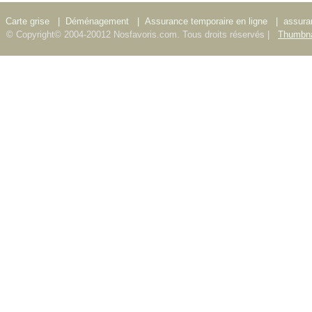
Carte grise
|
Déménagement
|
Assurance temporaire en ligne
|
assura
© Copyright© 2004-20012 Nosfavoris.com. Tous droits réservés |
Thumbna