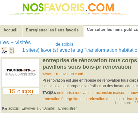
Consulter les liens publics
Accueil
Enregistrer les liens favoris
Les + visités
de solixis
1 site(s) favori(s) avec le tag "transformation habitat
entreprise de rénovation tous corps 
pavillons sous bois-pr renovation
www.pr-renovation.com/
Pr renovation est une entreprise de rénovation tous corps
sous bois et qui propose la réalisation des travaux de tran
15 clic(s)
TAG(S):
entreprise rénovation
-
extension maison
-
rénov
rénovation énergétique
-
surélévation de maison
-
transf
1 membre - 23
solixis
Envoyer à un Ami(e)
Enregistrer
Par
|
|